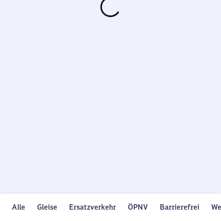
Wird
geladen…
Alle
Gleise
Ersatzverkehr
ÖPNV
Barrierefrei
We