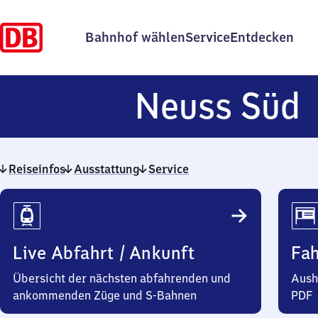
Bahnhof wählen
Service
Entdecken
Neuss Süd
Reiseinfos
Ausstattung
Service
Reiseinfos
Live Abfahrt / Ankunft
Fa
Übersicht der nächsten abfahrenden und
Aush
ankommenden Züge und S-Bahnen
PDF