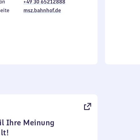
on
+49 30 65212888
bis
inkl.
Sonntag
eite
msz.bahnhof.de
l Ihre Meinung
lt!