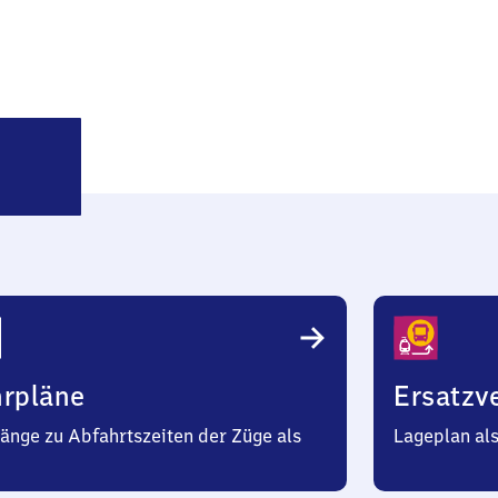
Neuss
Süd
hrpläne
Ersatzv
änge zu Abfahrtszeiten der Züge als
Lageplan al