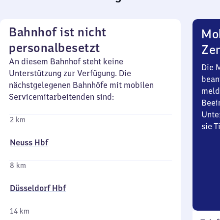
Bahnhof ist nicht
Mob
personalbesetzt
Zen
An diesem Bahnhof steht keine
Die 
Unterstützung zur Verfügung. Die
bean
nächstgelegenen Bahnhöfe mit mobilen
meld
Servicemitarbeitenden sind:
Beei
Unte
2 km
sie 
Neuss Hbf
8 km
Düsseldorf Hbf
14 km