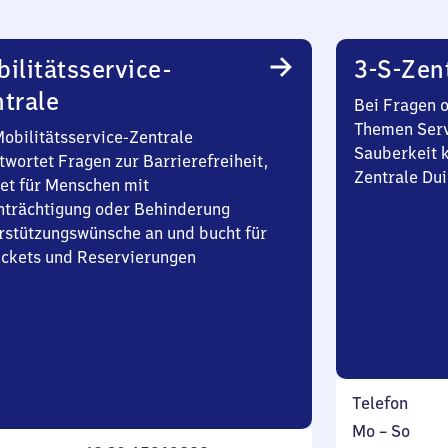
ilitätsservice-
3-S-Zen
trale
Bei Fragen 
Themen Serv
Mobilitätsservice-Zentrale
Sauberkeit k
twortet Fragen zur Barrierefreiheit,
Zentrale Du
et für Menschen mit
nträchtigung oder Behinderung
rstützungswünsche an und bucht für
Tickets und Reservierungen
Telefon
Montag
,
Mo
–
So