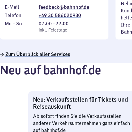
Nehm
E-Mail
feedback@bahnhof.de
Kund
Telefon
+49 30 586020930
helfe
Montag
,
Von
Mo
–
So
07:00
–
22:00
Ihre 
bis
inkl. Feiertage
7
inkl. Feiertage
Bahn
Sonntag
Uhr
bis
22
Zum Überblick aller Services
Uhr
Neu auf bahnhof.de
Neu: Verkaufsstellen für Tickets und
Reiseauskunft
Ab sofort finden Sie die Verkaufsstellen
anderer Verkehrsunternehmen ganz einfach
auf bahnhof.de