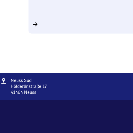
Adresse
Neuss
Neuss Süd
Süd
Hölderlinstraße 17
41464
Neuss
Neuss
Süd,
Hölderlinstraße
17,
4
1