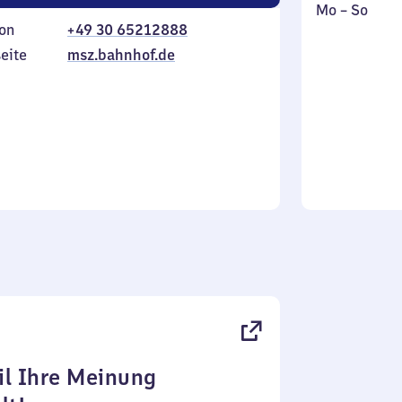
Montag
,
Mo
–
So
on
+49 30 65212888
bis
inkl.
Sonntag
eite
msz.bahnhof.de
l Ihre Meinung