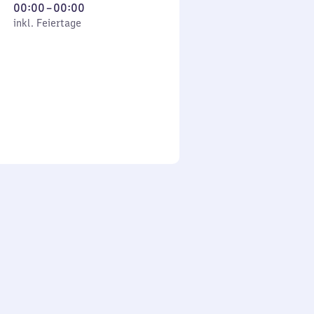
Von
00:00
–
00:00
 Feiertage
0
inkl. Feiertage
Uhr
bis
0
Uhr