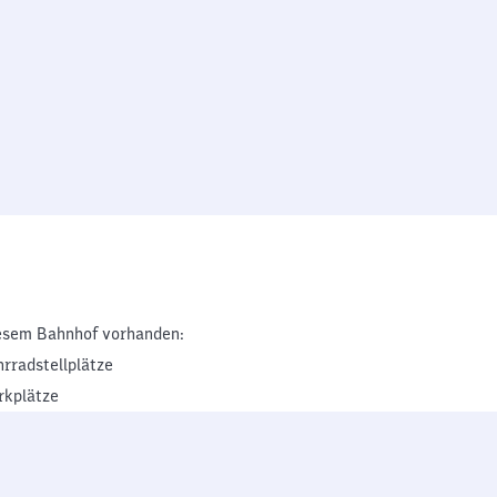
esem Bahnhof vorhanden:
hrradstellplätze
rkplätze