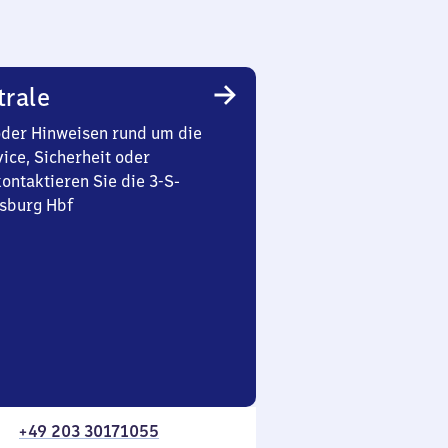
trale
oder Hinweisen rund um die
ice, Sicherheit oder
ontaktieren Sie die 3-S-
isburg Hbf
+49 203 30171055