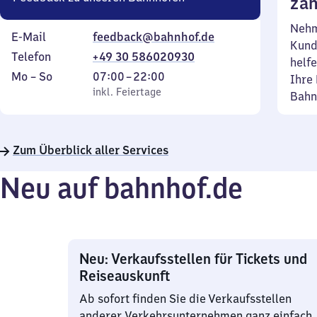
zäh
Nehm
E-Mail
feedback@bahnhof.de
Kund
Telefon
+49 30 586020930
helfe
Montag
,
Von
Mo
–
So
07:00
–
22:00
Ihre 
bis
inkl. Feiertage
7
inkl. Feiertage
Bahn
Sonntag
Uhr
bis
22
Zum Überblick aller Services
Uhr
Neu auf bahnhof.de
Neu: Verkaufsstellen für Tickets und
Reiseauskunft
Ab sofort finden Sie die Verkaufsstellen
anderer Verkehrsunternehmen ganz einfach