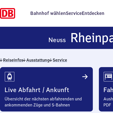
Bahnhof wählen
Service
Entdecken
Rheinpa
Neuss
Reiseinfos
Ausstattung
Service
Reiseinfos
Live Abfahrt / Ankunft
Fa
Übersicht der nächsten abfahrenden und
Aush
ankommenden Züge und S-Bahnen
PDF