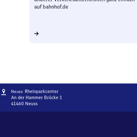
auf bahnhof.de
Adresse
Neuss
Rheinparkcenter
Neuss
Rheinparkcenter
An der Hammer Brücke 1
41460
Neuss
Neuss
Rheinparkcenter,
An
der
Hammer