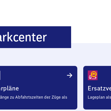
Neuss
rkcenter
Rheinparkc
hrpläne
Ersatzv
änge zu Abfahrtszeiten der Züge als
Lageplan al