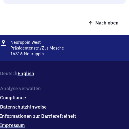
Nach oben
Adresse
Neuruppin
Neuruppin West
West
Präsidentenstr./Zur Mesche
16816
Neuruppin
Neuruppin
West,
Präsidentenstr./Zur
Deutsch
English
Mesche,
1
6
Analyse verwalten
8
Compliance
1
6
Datenschutzhinweise
Neuruppin
Informationen zur Barrierefreiheit
Impressum