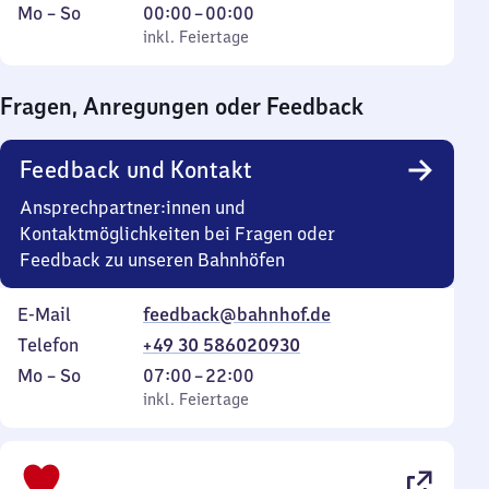
Montag
,
Von
Mo
–
So
00:00
–
00:00
bis
inkl. Feiertage
0
inkl. Feiertage
Sonntag
Uhr
bis
Fragen, Anregungen oder Feedback
0
Uhr
Feedback und Kontakt
Ansprechpartner:innen und
Kontaktmöglichkeiten bei Fragen oder
Feedback zu unseren Bahnhöfen
E-Mail
feedback@bahnhof.de
Telefon
+49 30 586020930
Montag
,
Von
Mo
–
So
07:00
–
22:00
bis
inkl. Feiertage
7
inkl. Feiertage
Sonntag
Uhr
bis
22