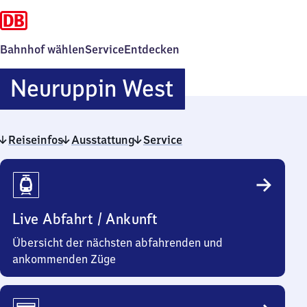
Bahnhof wählen
Service
Entdecken
Neuruppin
Neuruppin West
West
Reiseinfos
Ausstattung
Service
Reiseinfos
Live Abfahrt / Ankunft
Übersicht der nächsten abfahrenden und
ankommenden Züge