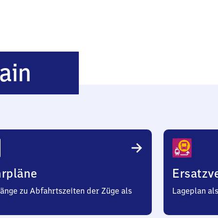
Neupetershain
ain
hrpläne
Ersatzv
änge zu Abfahrtszeiten der Züge als
Lageplan al