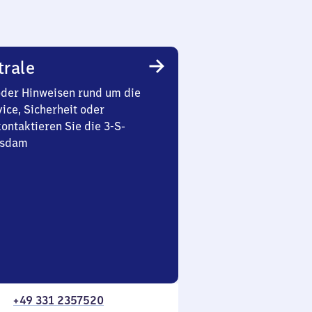
trale
oder Hinweisen rund um die
ice, Sicherheit oder
ontaktieren Sie die 3-S-
tsdam
+49 331 2357520