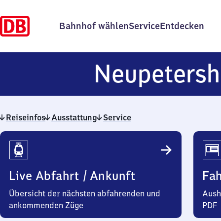
Bahnhof wählen
Service
Entdecken
Neupetersh
Reiseinfos
Ausstattung
Service
Reiseinfos
Live Abfahrt / Ankunft
Fa
Übersicht der nächsten abfahrenden und
Aush
ankommenden Züge
PDF