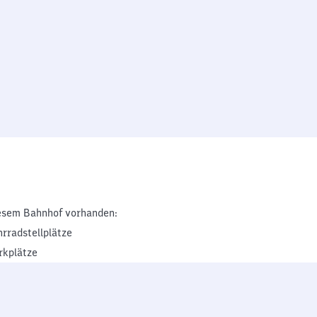
esem Bahnhof vorhanden:
hrradstellplätze
rkplätze