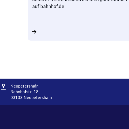
auf bahnhof.de
Adresse
Neupetershain
Neupetershain
Bahnhofstr. 18
03103
Neupetershain
Neupetershain,
Bahnhofstr.
18,
0
3