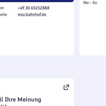
Montag
,
Mo
–
So
on
+49 30 65212888
bis
inkl.
Sonntag
eite
msz.bahnhof.de
l Ihre Meinung