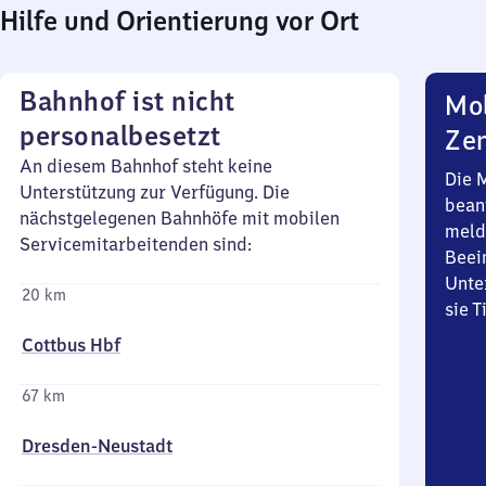
Hilfe und Orientierung vor Ort
Bahnhof ist nicht
Mob
personalbesetzt
Zen
An diesem Bahnhof steht keine
Die 
Unterstützung zur Verfügung. Die
bean
nächstgelegenen Bahnhöfe mit mobilen
meld
Servicemitarbeitenden sind:
Beei
Unte
20 km
sie 
Cottbus Hbf
67 km
Dresden-Neustadt