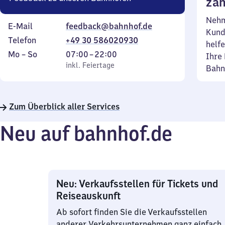
zäh
Nehm
E-Mail
feedback@bahnhof.de
Kund
Telefon
+49 30 586020930
helfe
Montag
,
Von
Mo
–
So
07:00
–
22:00
Ihre 
bis
inkl. Feiertage
7
inkl. Feiertage
Bahn
Sonntag
Uhr
bis
22
Zum Überblick aller Services
Uhr
Neu auf bahnhof.de
Neu: Verkaufsstellen für Tickets und
Reiseauskunft
Ab sofort finden Sie die Verkaufsstellen
anderer Verkehrsunternehmen ganz einfach