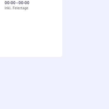
Von
00:00
–
00:00
 Feiertage
0
inkl. Feiertage
Uhr
bis
0
Uhr