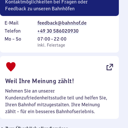
Kontaktmöglichkeiten bei Fragen oder
Feedback zu unseren Bahnhöfen
E-Mail
feedback@bahnhof.de
Telefon
+49 30 586020930
Montag
,
Von
Mo
–
So
07:00
–
22:00
bis
inkl. Feiertage
7
inkl. Feiertage
Sonntag
Uhr
bis
22
Uhr
Weil Ihre Meinung zählt!
Nehmen Sie an unserer
Kundenzufriedenheitsstudie teil und helfen Sie,
Ihren Bahnhof mitzugestalten. Ihre Meinung
zählt – für ein besseres Bahnhofserlebnis.