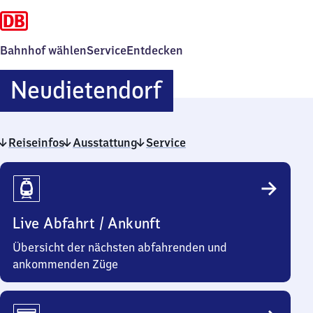
Bahnhof wählen
Service
Entdecken
Neudietendorf
Neudietendorf
Reiseinfos
Ausstattung
Service
Reiseinfos
Live Abfahrt / Ankunft
Übersicht der nächsten abfahrenden und
ankommenden Züge