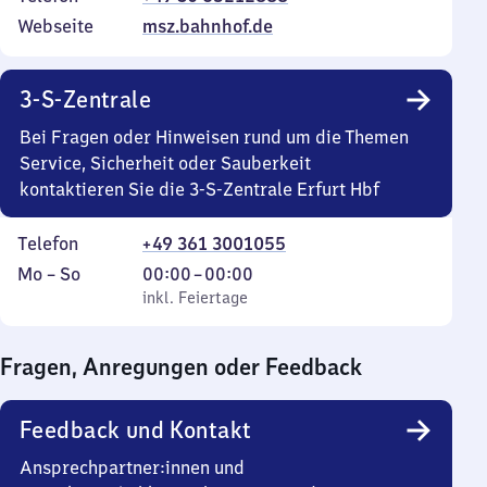
Webseite
msz.bahnhof.de
3-S-Zentrale
Bei Fragen oder Hinweisen rund um die Themen
Service, Sicherheit oder Sauberkeit
kontaktieren Sie die 3-S-Zentrale Erfurt Hbf
Telefon
+49 361 3001055
Montag
,
Von
Mo
–
So
00:00
–
00:00
bis
inkl. Feiertage
0
inkl. Feiertage
Sonntag
Uhr
bis
Fragen, Anregungen oder Feedback
0
Uhr
Feedback und Kontakt
Ansprechpartner:innen und