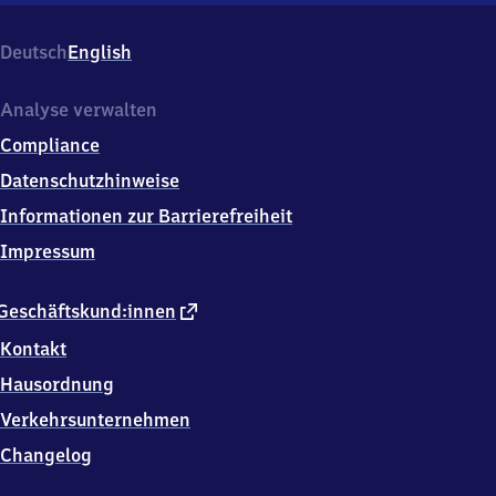
Bahnhofstr.
8,
Deutsch
English
9
9
1
Analyse verwalten
9
Compliance
2
Neudietendorf
Datenschutzhinweise
Informationen zur Barrierefreiheit
Impressum
externer
Geschäftskund:innen
Link
Kontakt
Hausordnung
Verkehrsunternehmen
Changelog