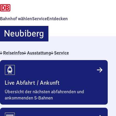
Bahnhof wählen
Service
Entdecken
Neubiberg
Neubiberg
Reiseinfos
Ausstattung
Service
Reiseinfos
Live Abfahrt / Ankunft
Übersicht der nächsten abfahrenden und
ankommenden S-Bahnen