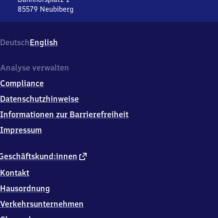
85579
Neubiberg
Neubiberg,
Bahnhofsplatz
1,
Deutsch
English
8
5
5
Analyse verwalten
7
Compliance
9
Neubiberg
Datenschutzhinweise
Informationen zur Barrierefreiheit
Impressum
externer
Geschäftskund:innen
Link
Kontakt
Hausordnung
Verkehrsunternehmen