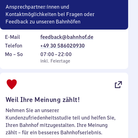
Ansprechpartner:innen und
Kontaktmöglichkeiten bei Fragen oder
Feedback zu unseren Bahnhöfen
E-Mail
feedback@bahnhof.de
Telefon
+49 30 586020930
Montag
,
Von
Mo
–
So
07:00
–
22:00
bis
inkl. Feiertage
7
inkl. Feiertage
Sonntag
Uhr
bis
22
Uhr
Weil Ihre Meinung zählt!
Nehmen Sie an unserer
Kundenzufriedenheitsstudie teil und helfen Sie,
Ihren Bahnhof mitzugestalten. Ihre Meinung
zählt – für ein besseres Bahnhofserlebnis.