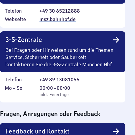
Telefon
+49 30 65212888
Webseite
msz.bahnhof.de
3-S-Zentrale
Bei Fragen oder Hinweisen rund um die Themen
Service, Sicherheit oder Sauberkeit
kontaktieren Sie die 3-S-Zentrale München Hbf
Telefon
+49 89 13081055
Montag
,
Von
Mo
–
So
00:00
–
00:00
bis
inkl. Feiertage
0
inkl. Feiertage
Sonntag
Uhr
bis
Fragen, Anregungen oder Feedback
0
Uhr
Feedback und Kontakt