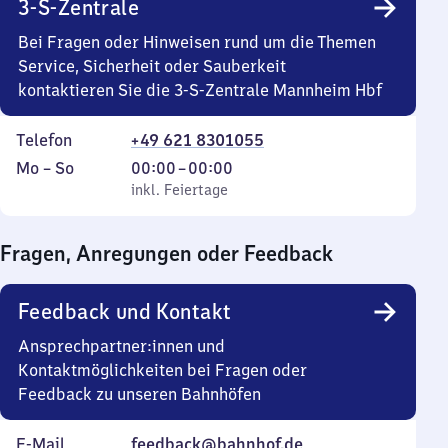
3-S-Zentrale
Bei Fragen oder Hinweisen rund um die Themen
Service, Sicherheit oder Sauberkeit
kontaktieren Sie die 3-S-Zentrale Mannheim Hbf
Telefon
+49 621 8301055
Montag
,
Von
Mo
–
So
00:00
–
00:00
bis
inkl. Feiertage
0
inkl. Feiertage
Sonntag
Uhr
bis
Fragen, Anregungen oder Feedback
0
Uhr
Feedback und Kontakt
Ansprechpartner:innen und
Kontaktmöglichkeiten bei Fragen oder
Feedback zu unseren Bahnhöfen
E-Mail
feedback@bahnhof.de