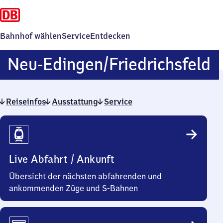
Bahnhof wählen
Service
Entdecken
N
Neu-Edingen/​Friedrichsfeld
E
Reiseinfos
Ausstattung
Service
F
Reiseinfos
Live Abfahrt / Ankunft
Übersicht der nächsten abfahrenden und
ankommenden Züge und S-Bahnen