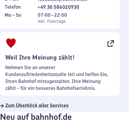
Telefon
+49 30 586020930
Montag
,
Von
Mo
–
So
07:00
–
22:00
bis
inkl. Feiertage
7
inkl. Feiertage
Sonntag
Uhr
bis
22
Uhr
Weil Ihre Meinung zählt!
Nehmen Sie an unserer
Kundenzufriedenheitsstudie teil und helfen Sie,
Ihren Bahnhof mitzugestalten. Ihre Meinung
zählt – für ein besseres Bahnhofserlebnis.
Zum Überblick aller Services
Neu auf bahnhof.de