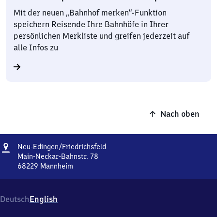
Mit der neuen „Bahnhof merken“-Funktion
speichern Reisende Ihre Bahnhöfe in Ihrer
persönlichen Merkliste und greifen jederzeit auf
alle Infos zu
Nach oben
Adresse
Neu-
Neu-Edingen/​Friedrichsfeld
Edingen/​
Main-Neckar-Bahnstr. 78
Friedrichsfeld
68229
Mannheim
Neu-
Edingen/​
Friedrichsfeld,
Deutsch
English
Main-
Neckar-