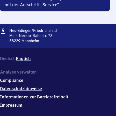
mit der Aufschrift „Service“
Adresse
Neu-
Neu-Edingen/​Friedrichsfeld
Edingen/​
Main-Neckar-Bahnstr. 78
Friedrichsfeld
68229
Mannheim
Neu-
Edingen/​
Friedrichsfeld,
Deutsch
English
Main-
Neckar-
Bahnstr.
Analyse verwalten
78,
Compliance
6
8
Datenschutzhinweise
2
Informationen zur Barrierefreiheit
2
9
Impressum
Mannheim