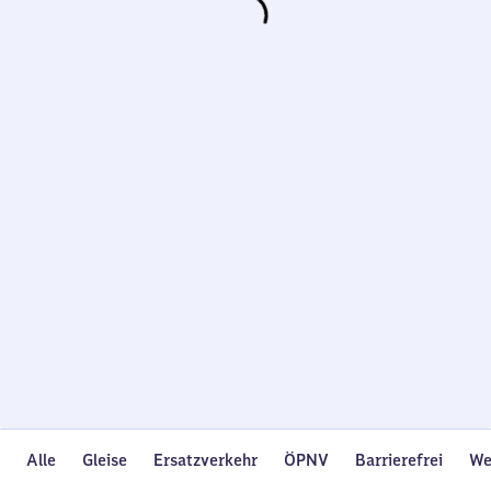
Wird
geladen…
Alle
Gleise
Ersatzverkehr
ÖPNV
Barrierefrei
We