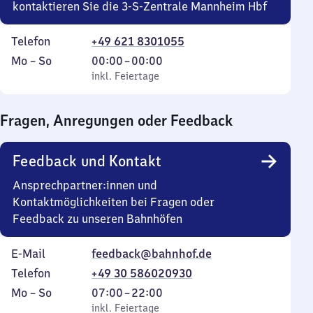
kontaktieren Sie die 3-S-Zentrale Mannheim Hbf
Telefon
+49 621 8301055
Montag
,
Von
Mo
–
So
00:00
–
00:00
bis
inkl. Feiertage
0
inkl. Feiertage
Sonntag
Uhr
bis
Fragen, Anregungen oder Feedback
0
Uhr
Feedback und Kontakt
Ansprechpartner:innen und
Kontaktmöglichkeiten bei Fragen oder
Feedback zu unseren Bahnhöfen
E-Mail
feedback@bahnhof.de
Telefon
+49 30 586020930
Montag
,
Von
Mo
–
So
07:00
–
22:00
bis
inkl. Feiertage
7
inkl. Feiertage