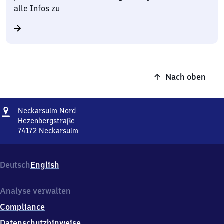
alle Infos zu
Nach oben
Adresse
Neckarsulm
Neckarsulm Nord
Nord
Hezenbergstraße
74172
Neckarsulm
Neckarsulm
Nord,
Hezenbergstraße,
Deutsch
English
7
4
1
Analyse verwalten
7
Compliance
2
Neckarsulm
Datenschutzhinweise