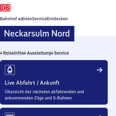
Bahnhof wählen
Service
Entdecken
Neckarsulm
Neckarsulm Nord
Nord
Reiseinfos
Ausstattung
Service
Reiseinfos
Live Abfahrt / Ankunft
Übersicht der nächsten abfahrenden und
ankommenden Züge und S-Bahnen