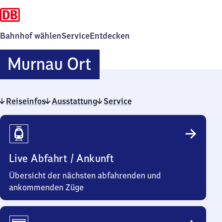
Bahnhof wählen
Service
Entdecken
Murnau
Murnau Ort
Ort
Reiseinfos
Ausstattung
Service
Reiseinfos
Live Abfahrt / Ankunft
Übersicht der nächsten abfahrenden und
ankommenden Züge