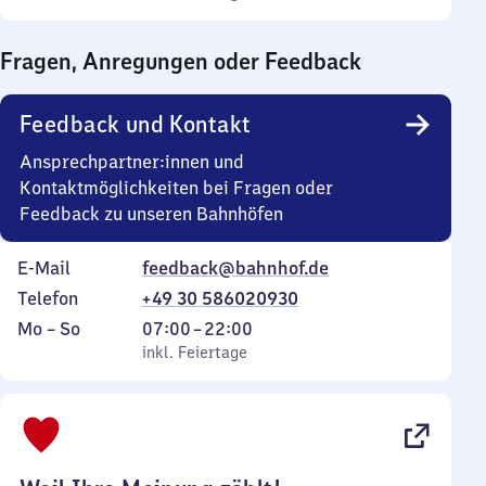
Sonntag
Uhr
bis
Fragen, Anregungen oder Feedback
0
Uhr
Feedback und Kontakt
Ansprechpartner:innen und
Kontaktmöglichkeiten bei Fragen oder
Feedback zu unseren Bahnhöfen
E-Mail
feedback@bahnhof.de
Telefon
+49 30 586020930
Montag
,
Von
Mo
–
So
07:00
–
22:00
bis
inkl. Feiertage
7
inkl. Feiertage
Sonntag
Uhr
bis
22
Uhr