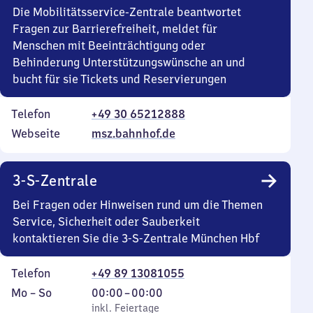
Die Mobilitätsservice-Zentrale beantwortet
Fragen zur Barrierefreiheit, meldet für
Menschen mit Beeinträchtigung oder
Behinderung Unterstützungswünsche an und
bucht für sie Tickets und Reservierungen
Telefon
+49 30 65212888
Webseite
msz.bahnhof.de
3-S-Zentrale
Bei Fragen oder Hinweisen rund um die Themen
Service, Sicherheit oder Sauberkeit
kontaktieren Sie die 3-S-Zentrale München Hbf
Telefon
+49 89 13081055
Montag
,
Von
Mo
–
So
00:00
–
00:00
bis
inkl. Feiertage
0
inkl. Feiertage