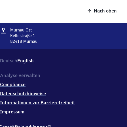
Nach oben
Adresse
Murnau
Murnau Ort
Ort
Kellestraße 1
82418
Murnau
Murnau
Ort,
Kellestraße
Deutsch
English
1,
8
2
Analyse verwalten
4
Compliance
1
8
Datenschutzhinweise
Murnau
Informationen zur Barrierefreiheit
Impressum
externer