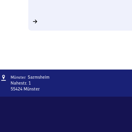
Adresse
Münster-
Sarmsheim
Münster
Sarmsheim
Nahestr. 1
55424
Münster
Münster-
Sarmsheim,
Nahestr.
1,
5
5
4