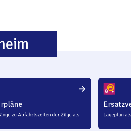
Münster-
heim
Sarmsheim
hrpläne
Ersatzv
änge zu Abfahrtszeiten der Züge als
Lageplan al