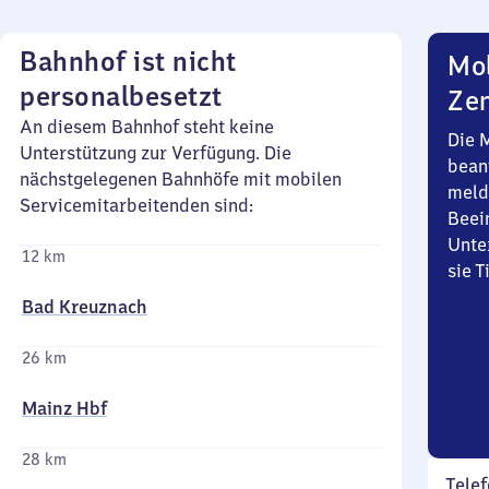
Bahnhof ist nicht
Mob
personalbesetzt
Zen
An diesem Bahnhof steht keine
Die 
Unterstützung zur Verfügung. Die
bean
nächstgelegenen Bahnhöfe mit mobilen
meld
Servicemitarbeitenden sind:
Beei
Unte
12 km
sie 
Bad Kreuznach
26 km
Mainz Hbf
28 km
Telef