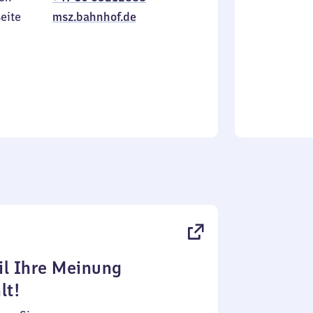
Sonntag
eite
msz.bahnhof.de
l Ihre Meinung
lt!