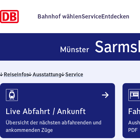
Bahnhof wählen
Service
Entdecken
Sarms
Münster
Reiseinfos
Ausstattung
Service
Reiseinfos
Live Abfahrt / Ankunft
Fa
Übersicht der nächsten abfahrenden und
Aush
ankommenden Züge
PDF