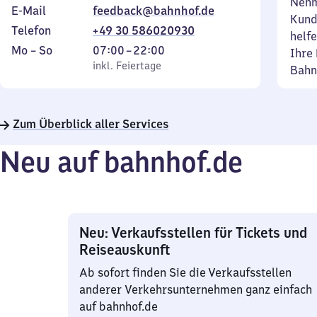
Nehm
E-Mail
feedback@bahnhof.de
Kund
Telefon
+49 30 586020930
helfe
Montag
,
Von
Mo
–
So
07:00
–
22:00
Ihre 
bis
inkl. Feiertage
7
inkl. Feiertage
Bahn
Sonntag
Uhr
bis
22
Zum Überblick aller Services
Uhr
Neu auf bahnhof.de
Neu: Verkaufsstellen für Tickets und
Reiseauskunft
Ab sofort finden Sie die Verkaufsstellen
anderer Verkehrsunternehmen ganz einfach
auf bahnhof.de