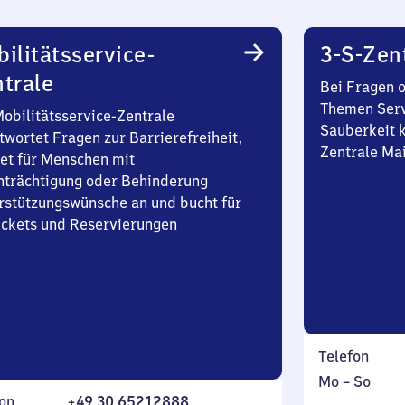
ilitätsservice-
3-S-Zen
trale
Bei Fragen 
Themen Serv
Mobilitätsservice-Zentrale
Sauberkeit k
twortet Fragen zur Barrierefreiheit,
Zentrale Ma
et für Menschen mit
nträchtigung oder Behinderung
rstützungswünsche an und bucht für
Tickets und Reservierungen
Telefon
Montag
,
Mo
–
So
on
+49 30 65212888
bis
inkl.