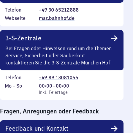
Telefon
+49 30 65212888
Webseite
msz.bahnhof.de
3-S-Zentrale
Bei Fragen oder Hinweisen rund um die Themen
Service, Sicherheit oder Sauberkeit
kontaktieren Sie die 3-S-Zentrale München Hbf
Telefon
+49 89 13081055
Montag
,
Von
Mo
–
So
00:00
–
00:00
bis
inkl. Feiertage
0
inkl. Feiertage
Sonntag
Uhr
bis
Fragen, Anregungen oder Feedback
0
Uhr
Feedback und Kontakt