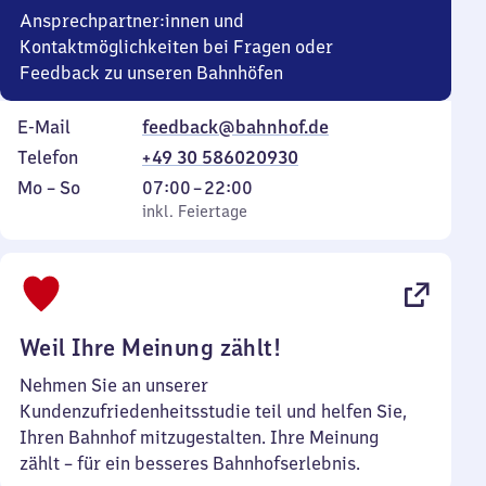
Ansprechpartner:innen und
Kontaktmöglichkeiten bei Fragen oder
Feedback zu unseren Bahnhöfen
E-Mail
feedback@bahnhof.de
Telefon
+49 30 586020930
Montag
,
Von
Mo
–
So
07:00
–
22:00
bis
inkl. Feiertage
7
inkl. Feiertage
Sonntag
Uhr
bis
22
Uhr
Weil Ihre Meinung zählt!
Nehmen Sie an unserer
Kundenzufriedenheitsstudie teil und helfen Sie,
Ihren Bahnhof mitzugestalten. Ihre Meinung
zählt – für ein besseres Bahnhofserlebnis.