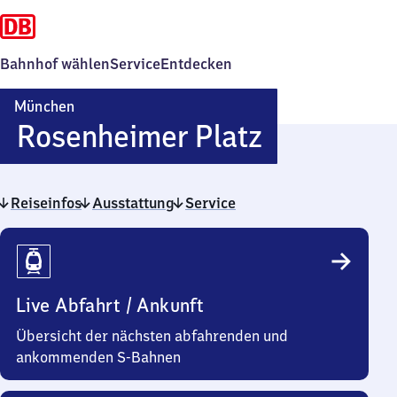
Bahnhof wählen
Service
Entdecken
München
München
Rosenheimer Platz
Rosenhei
Reiseinfos
Ausstattung
Service
Platz
Reiseinfos
Live Abfahrt / Ankunft
Übersicht der nächsten abfahrenden und
ankommenden S-Bahnen