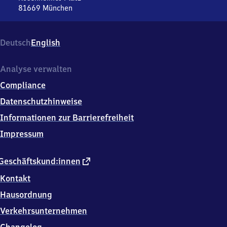
Platz
81669
München
München
Rosenheimer
Platz,
Deutsch
English
Rosenheimer
Platz,
8
Analyse verwalten
1
Compliance
6
6
Datenschutzhinweise
9
Informationen zur Barrierefreiheit
München
Impressum
externer
Geschäftskund:innen
Link
Kontakt
Hausordnung
Verkehrsunternehmen