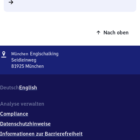
Nach oben
Adresse
München-
Englschalking
München
Englschalking
Seidleinweg
81925
München
München-
Englschalking,
Seidleinweg,
Deutsch
English
8
1
9
Analyse verwalten
2
Compliance
5
München
Datenschutzhinweise
Informationen zur Barrierefreiheit