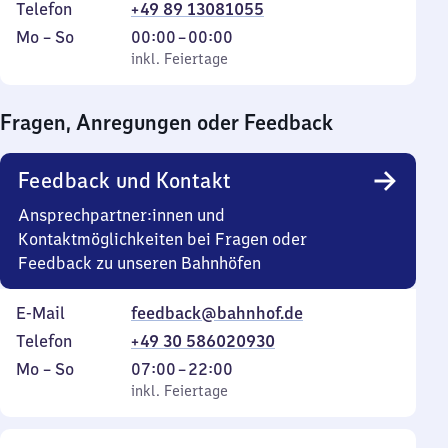
Telefon
+49 89 13081055
Montag
,
Von
Mo
–
So
00:00
–
00:00
bis
inkl. Feiertage
0
inkl. Feiertage
Sonntag
Uhr
bis
Fragen, Anregungen oder Feedback
0
Uhr
Feedback und Kontakt
Ansprechpartner:innen und
Kontaktmöglichkeiten bei Fragen oder
Feedback zu unseren Bahnhöfen
E-Mail
feedback@bahnhof.de
Telefon
+49 30 586020930
Montag
,
Von
Mo
–
So
07:00
–
22:00
bis
inkl. Feiertage
7
inkl. Feiertage
Sonntag
Uhr
bis