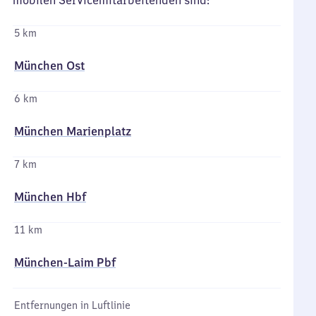
mobilen Servicemitarbeitenden sind:
5 km
München Ost
6 km
München Marienplatz
7 km
München Hbf
11 km
München-Laim Pbf
Entfernungen in Luftlinie