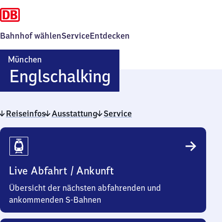
Bahnhof wählen
Service
Entdecken
München
München-
Englschalking
Englschalking
Reiseinfos
Ausstattung
Service
Reiseinfos
Live Abfahrt / Ankunft
Übersicht der nächsten abfahrenden und
ankommenden S-Bahnen