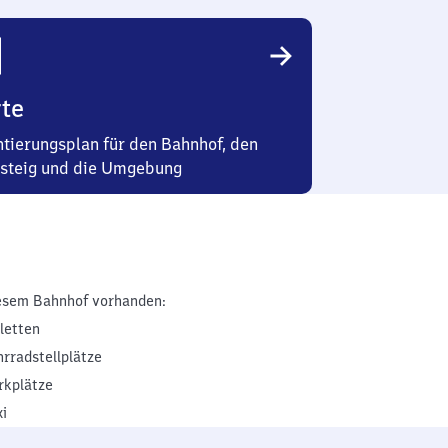
te
ntierungsplan für den Bahnhof, den
steig und die Umgebung
esem Bahnhof vorhanden:
iletten
hrradstellplätze
rkplätze
xi