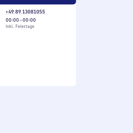
+49 89 13081055
Von
00:00
–
00:00
 Feiertage
0
inkl. Feiertage
Uhr
bis
0
Uhr