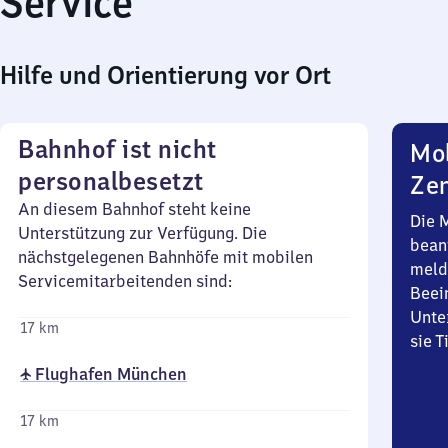
Service
Hilfe und Orientierung vor Ort
Bahnhof ist nicht
Mob
personalbesetzt
Zen
An diesem Bahnhof steht keine
Die 
Unterstützung zur Verfügung. Die
bean
nächstgelegenen Bahnhöfe mit mobilen
meld
Servicemitarbeitenden sind:
Beei
Unte
17 km
sie 
✈ Flughafen München
17 km