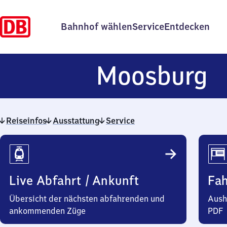
Bahnhof wählen
Service
Entdecken
M
Moosburg
Reiseinfos
Ausstattung
Service
Reiseinfos
Live Abfahrt / Ankunft
Fa
Übersicht der nächsten abfahrenden und
Aush
ankommenden Züge
PDF