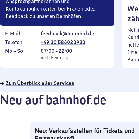
Ansprechpartner:innen und
Wei
Kontaktmöglichkeiten bei Fragen oder
Feedback zu unseren Bahnhöfen
zäh
Nehm
E-Mail
feedback@bahnhof.de
Kund
Telefon
+49 30 586020930
helfe
Montag
,
Von
Mo
–
So
07:00
–
22:00
Ihre 
bis
inkl. Feiertage
7
inkl. Feiertage
Bahn
Sonntag
Uhr
bis
22
Zum Überblick aller Services
Uhr
Neu auf bahnhof.de
Neu: Verkaufsstellen für Tickets und
Reiseauskunft