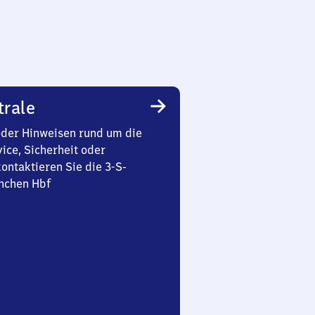
trale
oder Hinweisen rund um die
ice, Sicherheit oder
ontaktieren Sie die 3-S-
nchen Hbf