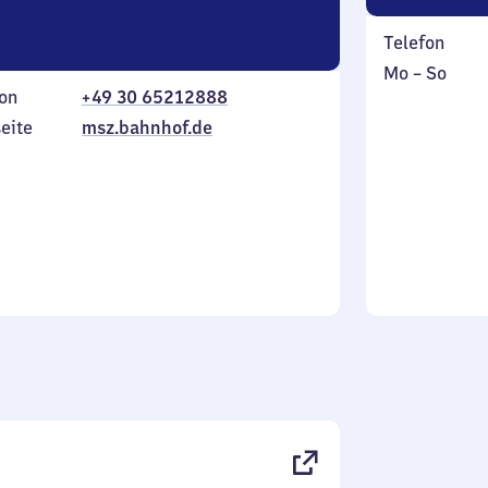
Telefon
Montag
,
Mo
–
So
on
+49 30 65212888
bis
inkl.
Sonntag
eite
msz.bahnhof.de