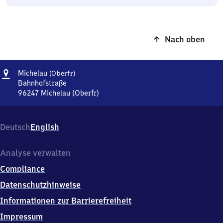
Nach oben
Adresse
Michelau
Michelau
(Oberfr)
(Oberfranken)
Bahnhofstraße
96247
Michelau (Oberfr)
Michelau
(Oberfranken),
Bahnhofstraße,
Deutsch
English
9
6
2
Analyse verwalten
4
Compliance
7
Michelau
Datenschutzhinweise
(Oberfr)
Informationen zur Barrierefreiheit
Impressum