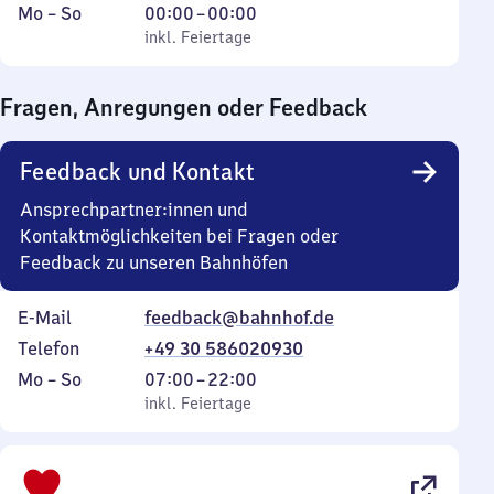
Montag
,
Von
Mo
–
So
00:00
–
00:00
bis
inkl. Feiertage
0
inkl. Feiertage
Sonntag
Uhr
bis
Fragen, Anregungen oder Feedback
0
Uhr
Feedback und Kontakt
Ansprechpartner:innen und
Kontaktmöglichkeiten bei Fragen oder
Feedback zu unseren Bahnhöfen
E-Mail
feedback@bahnhof.de
Telefon
+49 30 586020930
Montag
,
Von
Mo
–
So
07:00
–
22:00
bis
inkl. Feiertage
7
inkl. Feiertage
Sonntag
Uhr
bis
22