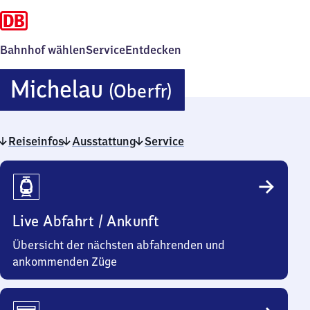
Bahnhof wählen
Service
Entdecken
Michelau
Michelau
(Oberfr)
(Oberfranken
Reiseinfos
Ausstattung
Service
Reiseinfos
Live Abfahrt / Ankunft
Übersicht der nächsten abfahrenden und
ankommenden Züge