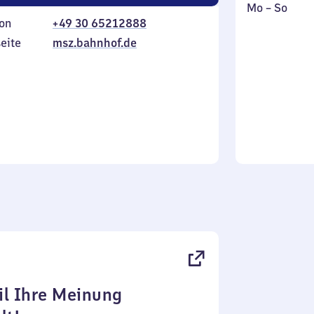
Montag
,
Mo
–
So
on
+49 30 65212888
bis
inkl.
Sonntag
eite
msz.bahnhof.de
l Ihre Meinung