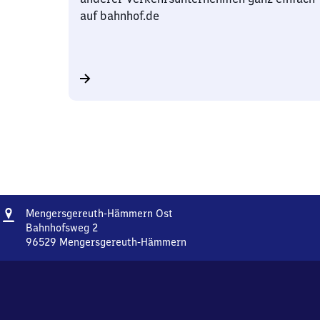
auf bahnhof.de
Adresse
Mengersgereuth-
Mengersgereuth-Hämmern Ost
Hämmern
Bahnhofsweg 2
Ost
96529
Mengersgereuth-Hämmern
Mengersgereuth-
Hämmern
Ost,
Bahnhofsweg
2,