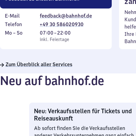
zäh
Nehm
E-Mail
feedback@bahnhof.de
Kund
Telefon
+49 30 586020930
helfe
Montag
,
Von
Mo
–
So
07:00
–
22:00
Ihre 
bis
inkl. Feiertage
7
inkl. Feiertage
Bahn
Sonntag
Uhr
bis
22
Zum Überblick aller Services
Uhr
Neu auf bahnhof.de
Neu: Verkaufsstellen für Tickets und
Reiseauskunft
Ab sofort finden Sie die Verkaufsstellen
anderer Verkehrsunternehmen ganz einfach