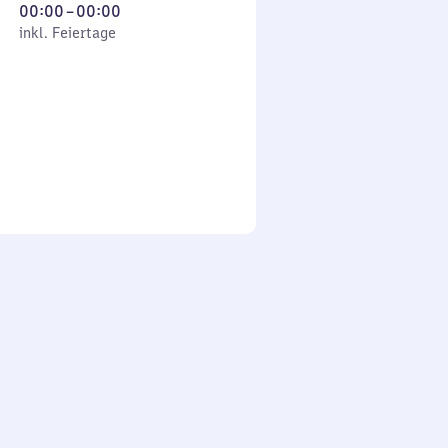
Von
00:00
–
00:00
 Feiertage
0
inkl. Feiertage
Uhr
bis
0
Uhr