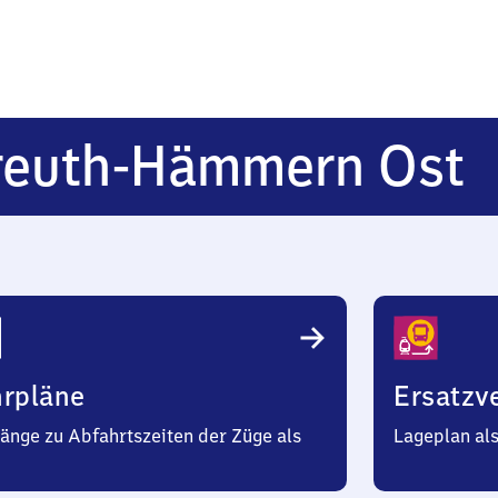
M
reuth-Hämmern Ost
H
O
hrpläne
Ersatzv
änge zu Abfahrtszeiten der Züge als
Lageplan al