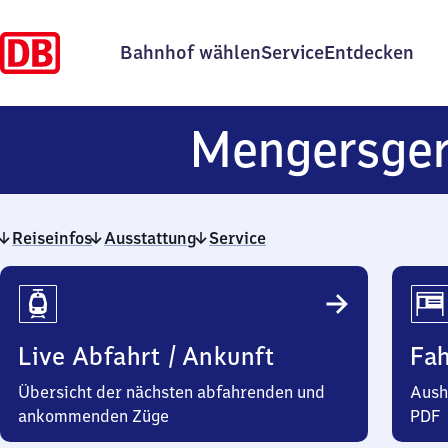
Bahnhof wählen
Service
Entdecken
Mengersge
Reiseinfos
Ausstattung
Service
Reiseinfos
Live Abfahrt / Ankunft
Fa
Übersicht der nächsten abfahrenden und
Aush
ankommenden Züge
PDF