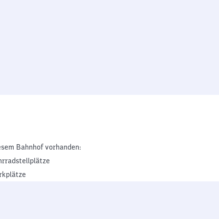
esem Bahnhof vorhanden:
hrradstellplätze
rkplätze