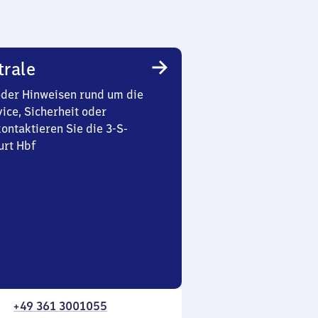
trale
oder Hinweisen rund um die
ice, Sicherheit oder
ontaktieren Sie die 3-S-
urt Hbf
+49 361 3001055