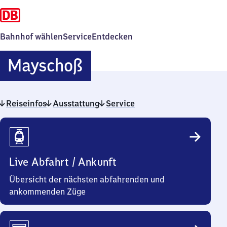
Bahnhof wählen
Service
Entdecken
Mayschoß
Mayschoß
Reiseinfos
Ausstattung
Service
Reiseinfos
Live Abfahrt / Ankunft
Übersicht der nächsten abfahrenden und
ankommenden Züge