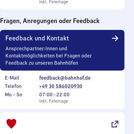
bis
inkl. Feiertage
0
inkl. Feiertage
Sonntag
Uhr
bis
Fragen, Anregungen oder Feedback
0
Uhr
Feedback und Kontakt
Ansprechpartner:innen und
Kontaktmöglichkeiten bei Fragen oder
Feedback zu unseren Bahnhöfen
E-Mail
feedback@bahnhof.de
Telefon
+49 30 586020930
Montag
,
Von
Mo
–
So
07:00
–
22:00
bis
inkl. Feiertage
7
inkl. Feiertage
Sonntag
Uhr
bis
22
Uhr