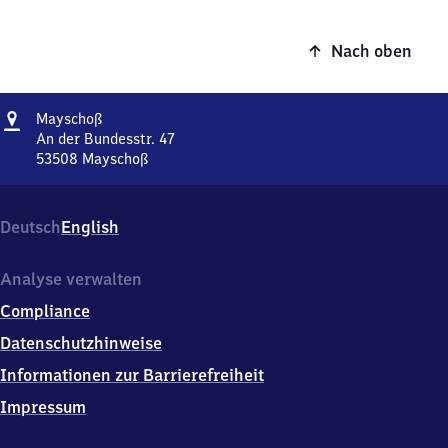
Nach oben
Adresse
Mayschoß
Mayschoß
An der Bundesstr. 47
53508
Mayschoß
Mayschoß,
An
der
Deutsch
English
Bundesstr.
47,
5
Analyse verwalten
3
Compliance
5
0
Datenschutzhinweise
8
Informationen zur Barrierefreiheit
Mayschoß
Impressum