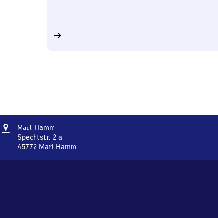
Adresse
Marl-
Hamm
Marl
Hamm
Spechtstr. 2 a
45772
Marl-Hamm
Marl-
Hamm,
Spechtstr.
2
a,
4
5