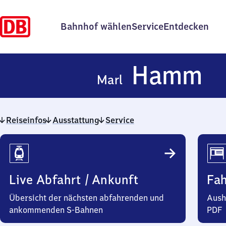
Bahnhof wählen
Service
Entdecken
Ma
Hamm
Marl
H
Reiseinfos
Ausstattung
Service
Reiseinfos
Live Abfahrt / Ankunft
Fa
Übersicht der nächsten abfahrenden und
Aush
ankommenden S-Bahnen
PDF