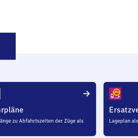
rl-
amm
hrpläne
Ersatzv
änge zu Abfahrtszeiten der Züge als
Lageplan al