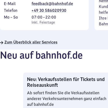
Nehm
E-Mail
feedback@bahnhof.de
Kund
Telefon
+49 30 586020930
helfe
Montag
,
Von
Mo
–
So
07:00
–
22:00
Ihre 
bis
inkl. Feiertage
7
inkl. Feiertage
Bahn
Sonntag
Uhr
bis
22
Zum Überblick aller Services
Uhr
Neu auf bahnhof.de
Neu: Verkaufsstellen für Tickets und
Reiseauskunft
Ab sofort finden Sie die Verkaufsstellen
anderer Verkehrsunternehmen ganz einfach
auf bahnhof.de