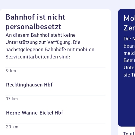
Bahnhof ist nicht
Mob
personalbesetzt
Zen
An diesem Bahnhof steht keine
Die 
Unterstützung zur Verfügung. Die
bean
nächstgelegenen Bahnhöfe mit mobilen
meld
Servicemitarbeitenden sind:
Beei
Unte
9 km
sie 
Recklinghausen Hbf
17 km
Herne-Wanne-Eickel Hbf
20 km
Telef