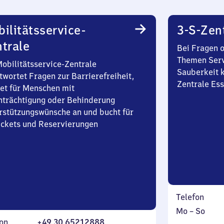
ilitätsservice-
3-S-Zen
trale
Bei Fragen 
Themen Serv
Mobilitätsservice-Zentrale
Sauberkeit k
twortet Fragen zur Barrierefreiheit,
Zentrale Es
et für Menschen mit
nträchtigung oder Behinderung
rstützungswünsche an und bucht für
Tickets und Reservierungen
Telefon
Montag
,
Mo
–
So
on
+49 30 65212888
bis
inkl.