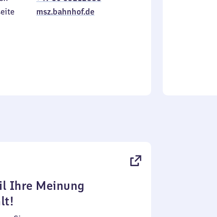
Sonntag
eite
msz.bahnhof.de
l Ihre Meinung
lt!