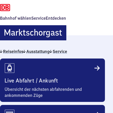
Bahnhof wählen
Service
Entdecken
Marktschorga
Marktschorgast
Reiseinfos
Ausstattung
Service
Reiseinfos
Live Abfahrt / Ankunft
Übersicht der nächsten abfahrenden und
ankommenden Züge