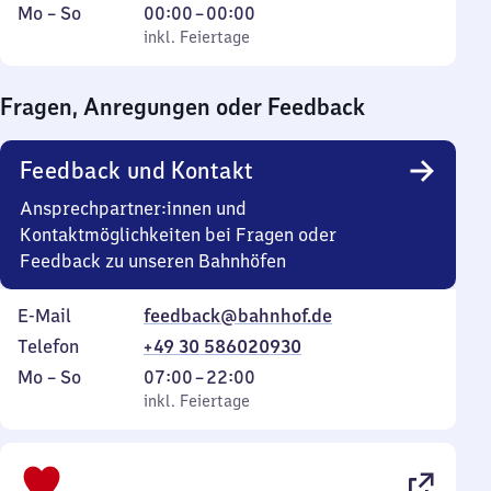
Montag
,
Von
Mo
–
So
00:00
–
00:00
bis
inkl. Feiertage
0
inkl. Feiertage
Sonntag
Uhr
bis
Fragen, Anregungen oder Feedback
0
Uhr
Feedback und Kontakt
Ansprechpartner:innen und
Kontaktmöglichkeiten bei Fragen oder
Feedback zu unseren Bahnhöfen
E-Mail
feedback@bahnhof.de
Telefon
+49 30 586020930
Montag
,
Von
Mo
–
So
07:00
–
22:00
bis
inkl. Feiertage
7
inkl. Feiertage
Sonntag
Uhr
bis
22