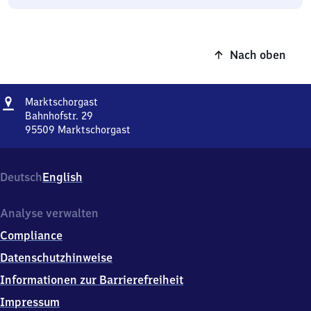
Nach oben
Adresse
Marktschorgast
Marktschorgast
Bahnhofstr. 29
95509
Marktschorgast
Marktschorgast,
Bahnhofstr.
29,
Deutsch
English
9
5
5
Analyse verwalten
0
Compliance
9
Marktschorgast
Datenschutzhinweise
Informationen zur Barrierefreiheit
Impressum