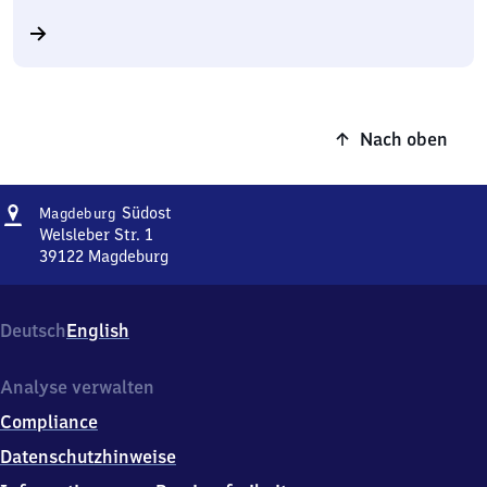
Nach oben
Adresse
Magdeburg
Südost
Magdeburg
Südost
Welsleber Str. 1
39122
Magdeburg
Magdeburg
Südost,
Welsleber
Deutsch
English
Str.
1,
3
Analyse verwalten
9
Compliance
1
2
Datenschutzhinweise
2