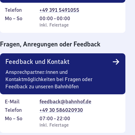
Telefon
+49 391 5491055
Montag
,
Von
Mo
–
So
00:00
–
00:00
bis
inkl. Feiertage
0
inkl. Feiertage
Sonntag
Uhr
bis
Fragen, Anregungen oder Feedback
0
Uhr
Feedback und Kontakt
Ansprechpartner:innen und
Kontaktmöglichkeiten bei Fragen oder
Feedback zu unseren Bahnhöfen
E-Mail
feedback@bahnhof.de
Telefon
+49 30 586020930
Montag
,
Von
Mo
–
So
07:00
–
22:00
bis
inkl. Feiertage
7
inkl. Feiertage
Sonntag
Uhr