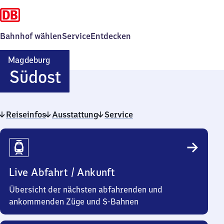
Bahnhof wählen
Service
Entdecken
Magdeburg
Magdeburg
Südost
Südost
Reiseinfos
Ausstattung
Service
Reiseinfos
Live Abfahrt / Ankunft
Übersicht der nächsten abfahrenden und
ankommenden Züge und S-Bahnen