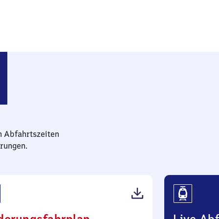
 Südost
n Abfahrtszeiten
rungen.
(PDF,