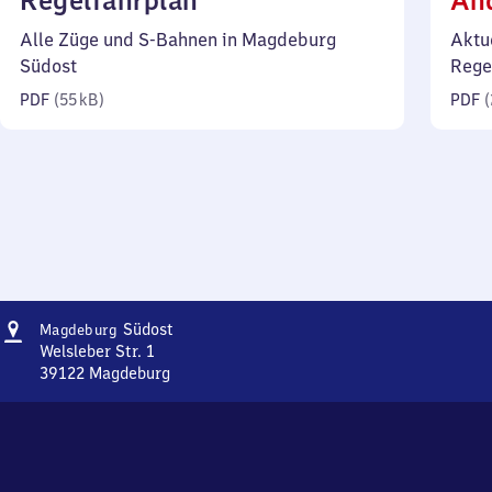
Regelfahrplan
Än
55
Alle Züge und S-Bahnen in Magdeburg
Aktu
Kilobyte)
Südost
Rege
PDF
(
55 kB
)
PDF
(
Adresse
Magdeburg
Südost
Magdeburg
Südost
Welsleber Str. 1
39122
Magdeburg
Magdeburg
Südost,
Welsleber
Str.
1,