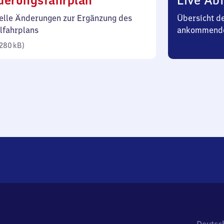
derungsfahrplan
Live Abf
280
elle Änderungen zur Ergänzung des
Übersicht d
Kilobyte)
lfahrplans
ankommende
280 kB
)