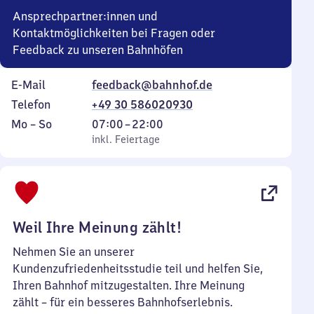
Ansprechpartner:innen und
Kontaktmöglichkeiten bei Fragen oder
Feedback zu unseren Bahnhöfen
E-Mail
feedback@bahnhof.de
Telefon
+49 30 586020930
Montag
,
Von
Mo
–
So
07:00
–
22:00
bis
inkl. Feiertage
7
inkl. Feiertage
Sonntag
Uhr
bis
22
Uhr
Weil Ihre Meinung zählt!
Nehmen Sie an unserer
Kundenzufriedenheitsstudie teil und helfen Sie,
Ihren Bahnhof mitzugestalten. Ihre Meinung
zählt – für ein besseres Bahnhofserlebnis.