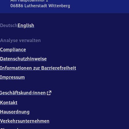
Am Hauptbahnhof 1
Hauptbahnhof
06886
Lutherstadt Wittenberg
Lutherstadt
Wittenberg
Hauptbahnhof,
Deutsch
English
Am
Hauptbahnhof
1,
Analyse verwalten
0
Compliance
6
8
Datenschutzhinweise
8
Informationen zur Barrierefreiheit
6
Lutherstadt
Impressum
Wittenberg
externer
Geschäftskund:innen
Link
Kontakt
Hausordnung
Verkehrsunternehmen