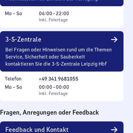
Montag
,
Von
Mo
–
So
06:00
–
22:00
bis
inkl. Feiertage
6
inkl. Feiertage
Sonntag
Uhr
bis
3-S-Zentrale
22
Uhr
Bei Fragen oder Hinweisen rund um die Themen
Service, Sicherheit oder Sauberkeit
kontaktieren Sie die 3-S-Zentrale Leipzig Hbf
Telefon
+49 341 9681055
Montag
,
Von
Mo
–
So
00:00
–
00:00
bis
inkl. Feiertage
0
inkl. Feiertage
Sonntag
Uhr
bis
Fragen, Anregungen oder Feedback
0
Uhr
Feedback und Kontakt