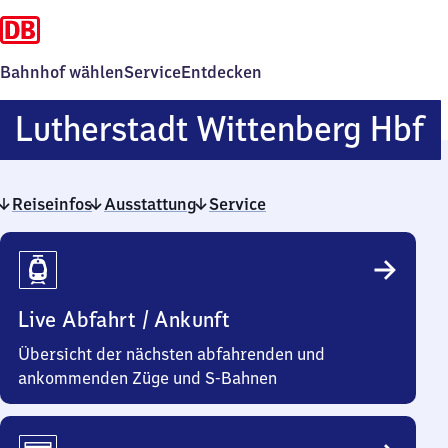
Bahnhof wählen
Service
Entdecken
L
Lutherstadt Wittenberg Hbf
W
Reiseinfos
Ausstattung
Service
H
Reiseinfos
Live Abfahrt / Ankunft
Übersicht der nächsten abfahrenden und
ankommenden Züge und S-Bahnen