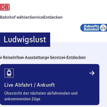
Bahnhof wählen
Service
Entdecken
Ludwigslust
Ludwigslust
Reiseinfos
Ausstattung
Service
Entdecken
Reiseinfos
Live Abfahrt / Ankunft
Übersicht der nächsten abfahrenden und
ankommenden Züge