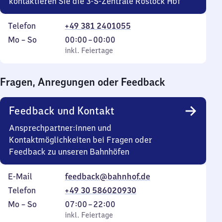
kontaktieren Sie die 3-S-Zentrale Rostock Hbf
Telefon
+49 381 2401055
Montag
,
Von
Mo
–
So
00:00
–
00:00
bis
inkl. Feiertage
0
inkl. Feiertage
Sonntag
Uhr
bis
Fragen, Anregungen oder Feedback
0
Uhr
Feedback und Kontakt
Ansprechpartner:innen und
Kontaktmöglichkeiten bei Fragen oder
Feedback zu unseren Bahnhöfen
E-Mail
feedback@bahnhof.de
Telefon
+49 30 586020930
Montag
,
Von
Mo
–
So
07:00
–
22:00
bis
inkl. Feiertage
7
inkl. Feiertage