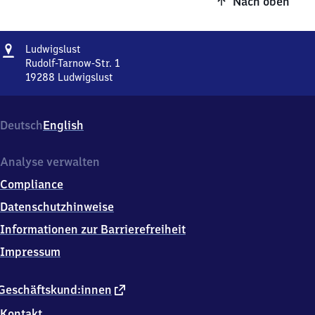
Nach oben
Adresse
Ludwigslust
Ludwigslust
Rudolf-Tarnow-Str. 1
19288
Ludwigslust
Ludwigslust,
Rudolf-
Tarnow-
Deutsch
English
Str.
1,
1
Analyse verwalten
9
Compliance
2
8
Datenschutzhinweise
8
Informationen zur Barrierefreiheit
Ludwigslust
Impressum
externer
Geschäftskund:innen
Link
Kontakt