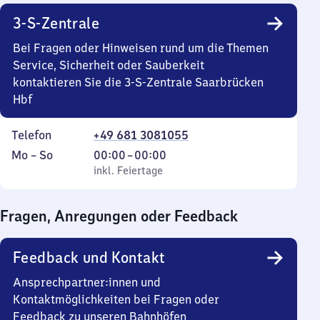
3-S-Zentrale
Bei Fragen oder Hinweisen rund um die Themen
Service, Sicherheit oder Sauberkeit
kontaktieren Sie die 3-S-Zentrale Saarbrücken
Hbf
Telefon
+49 681 3081055
Montag
,
Von
Mo
–
So
00:00
–
00:00
bis
inkl. Feiertage
0
inkl. Feiertage
Sonntag
Uhr
bis
Fragen, Anregungen oder Feedback
0
Uhr
Feedback und Kontakt
Ansprechpartner:innen und
Kontaktmöglichkeiten bei Fragen oder
Feedback zu unseren Bahnhöfen