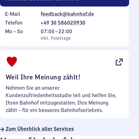
E-Mail
feedback@bahnhof.de
Telefon
+49 30 586020930
Montag
,
Von
Mo
–
So
07:00
–
22:00
bis
inkl. Feiertage
7
inkl. Feiertage
Sonntag
Uhr
bis
22
Uhr
Weil Ihre Meinung zählt!
Nehmen Sie an unserer
Kundenzufriedenheitsstudie teil und helfen Sie,
Ihren Bahnhof mitzugestalten. Ihre Meinung
zählt – für ein besseres Bahnhofserlebnis.
Zum Überblick aller Services