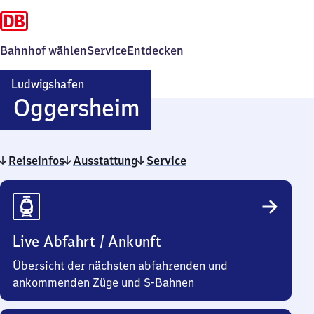
Bahnhof wählen
Service
Entdecken
Ludwigshafen
Ludwigshafen-
Oggersheim
Oggersheim
Reiseinfos
Ausstattung
Service
Reiseinfos
Live Abfahrt / Ankunft
Übersicht der nächsten abfahrenden und
ankommenden Züge und S-Bahnen