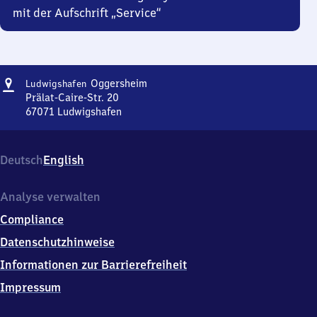
mit der Aufschrift „Service“
Adresse
Ludwigshafen-
Oggersheim
Ludwigshafen
Oggersheim
Prälat-Caire-Str. 20
67071
Ludwigshafen
Ludwigshafen-
Oggersheim,
Prälat-
Deutsch
English
Caire-
Str.
20,
Analyse verwalten
6
Compliance
7
0
Datenschutzhinweise
7
Informationen zur Barrierefreiheit
1
Ludwigshafen
Impressum