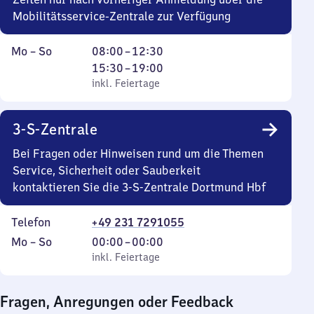
Mobilitätsservice-Zentrale zur Verfügung
Montag
,
Von
Von
Mo
–
So
08:00
–
12:30
bis
inkl. Feiertage
8
15
15:30
–
19:00
Sonntag
Uhr
Uhr
inkl. Feiertage
bis
30
12
bis
3-S-Zentrale
Uhr
19
30
Uhr
Bei Fragen oder Hinweisen rund um die Themen
Service, Sicherheit oder Sauberkeit
kontaktieren Sie die 3-S-Zentrale Dortmund Hbf
Telefon
+49 231 7291055
Montag
,
Von
Mo
–
So
00:00
–
00:00
bis
inkl. Feiertage
0
inkl. Feiertage
Sonntag
Uhr
bis
Fragen, Anregungen oder Feedback
0