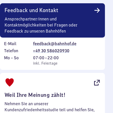
Uhr
Feedback und Kontakt
Ansprechpartner:innen und
Kontaktmöglichkeiten bei Fragen oder
Feedback zu unseren Bahnhöfen
E-Mail
feedback@bahnhof.de
Telefon
+49 30 586020930
Montag
,
Von
Mo
–
So
07:00
–
22:00
bis
inkl. Feiertage
7
inkl. Feiertage
Sonntag
Uhr
bis
22
Uhr
Weil Ihre Meinung zählt!
Nehmen Sie an unserer
Kundenzufriedenheitsstudie teil und helfen Sie,