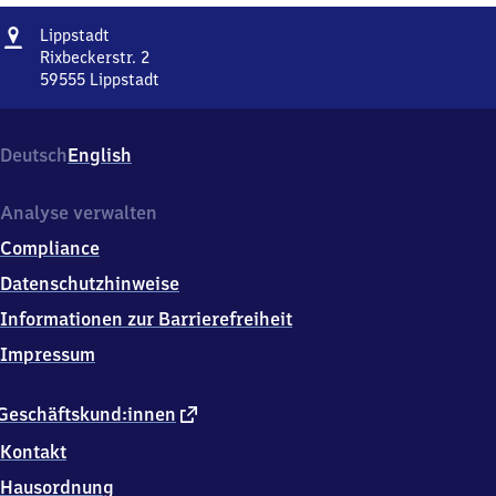
Adresse
Lippstadt
Lippstadt
Rixbeckerstr. 2
59555
Lippstadt
Lippstadt,
Rixbeckerstr.
2,
Deutsch
English
5
9
5
Analyse verwalten
5
Compliance
5
Lippstadt
Datenschutzhinweise
Informationen zur Barrierefreiheit
Impressum
externer
Geschäftskund:innen
Link
Kontakt
Hausordnung