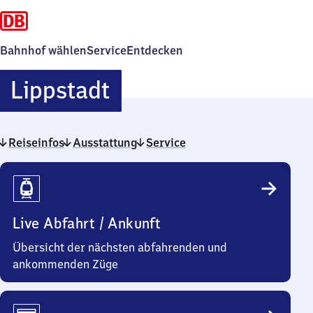
Bahnhof wählen
Service
Entdecken
Lippstadt
Lippstadt
Reiseinfos
Ausstattung
Service
Reiseinfos
Live Abfahrt / Ankunft
Übersicht der nächsten abfahrenden und
ankommenden Züge