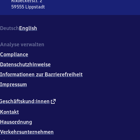
Rixbeckerstr. 2
59555
Lippstadt
Lippstadt,
Rixbeckerstr.
2,
Deutsch
English
5
9
5
Analyse verwalten
5
Compliance
5
Lippstadt
Datenschutzhinweise
Informationen zur Barrierefreiheit
Impressum
externer
Geschäftskund:innen
Link
Kontakt
Hausordnung
Verkehrsunternehmen