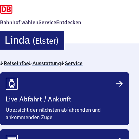
Bahnhof wählen
Service
Entdecken
Linda
Linda
(Elster)
(Elster)
Reiseinfos
Ausstattung
Service
Reiseinfos
Live Abfahrt / Ankunft
Übersicht der nächsten abfahrenden und
ankommenden Züge