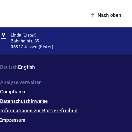
Nach oben
Adresse
Linda
Linda
(Elster)
(Elster)
Bahnhofstr. 39
06917
Jessen (Elster)
Linda
(Elster),
Bahnhofstr.
Deutsch
English
39,
0
6
Analyse verwalten
9
Compliance
1
7
Datenschutzhinweise
Jessen
Informationen zur Barrierefreiheit
(Elster)
Impressum