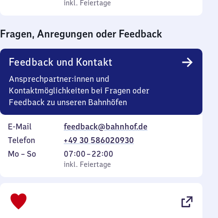
bis
inkl. Feiertage
0
inkl. Feiertage
Sonntag
Uhr
bis
Fragen, Anregungen oder Feedback
0
Uhr
Feedback und Kontakt
Ansprechpartner:innen und
Kontaktmöglichkeiten bei Fragen oder
Feedback zu unseren Bahnhöfen
E-Mail
feedback@bahnhof.de
Telefon
+49 30 586020930
Montag
,
Von
Mo
–
So
07:00
–
22:00
bis
inkl. Feiertage
7
inkl. Feiertage
Sonntag
Uhr
bis
22
Uhr