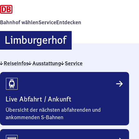
Bahnhof wählen
Service
Entdecken
Limburgerhof
Limburgerhof
Reiseinfos
Ausstattung
Service
Reiseinfos
Live Abfahrt / Ankunft
Übersicht der nächsten abfahrenden und
ankommenden S-Bahnen