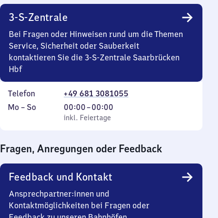
3-S-Zentrale
Bei Fragen oder Hinweisen rund um die Themen
Service, Sicherheit oder Sauberkeit
kontaktieren Sie die 3-S-Zentrale Saarbrücken
Hbf
Telefon
+49 681 3081055
Montag
,
Von
Mo
–
So
00:00
–
00:00
bis
inkl. Feiertage
0
inkl. Feiertage
Sonntag
Uhr
bis
Fragen, Anregungen oder Feedback
0
Uhr
Feedback und Kontakt
Ansprechpartner:innen und
Kontaktmöglichkeiten bei Fragen oder
Feedback zu unseren Bahnhöfen