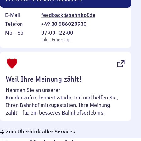
E-Mail
feedback@bahnhof.de
Telefon
+49 30 586020930
Montag
,
Von
Mo
–
So
07:00
–
22:00
bis
inkl. Feiertage
7
inkl. Feiertage
Sonntag
Uhr
bis
22
Uhr
Weil Ihre Meinung zählt!
Nehmen Sie an unserer
Kundenzufriedenheitsstudie teil und helfen Sie,
Ihren Bahnhof mitzugestalten. Ihre Meinung
zählt – für ein besseres Bahnhofserlebnis.
Zum Überblick aller Services