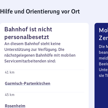
Hilfe und Orientierung vor Ort
Bahnhof ist nicht
Mob
personalbesetzt
Zen
An diesem Bahnhof steht keine
Die 
Unterstützung zur Verfügung. Die
bean
nächstgelegenen Bahnhöfe mit mobilen
meld
Servicemitarbeitenden sind:
Beei
Unte
41 km
sie 
Garmisch-Partenkirchen
45 km
Rosenheim