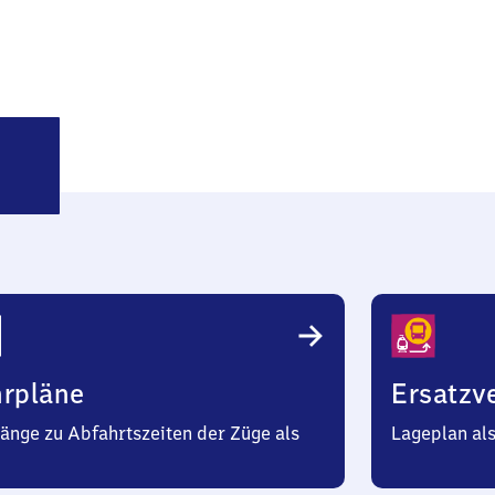
enggries
hrpläne
Ersatzv
änge zu Abfahrtszeiten der Züge als
Lageplan al