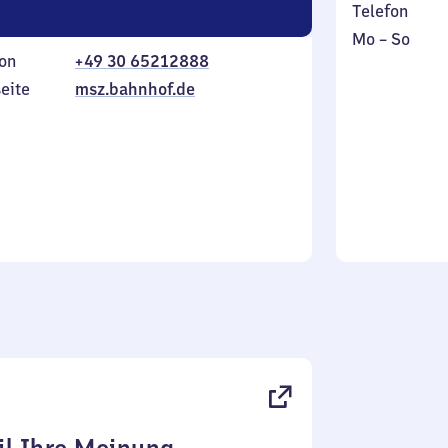
Telefon
Montag
,
Mo
–
So
on
+49 30 65212888
bis
inkl.
Sonntag
eite
msz.bahnhof.de