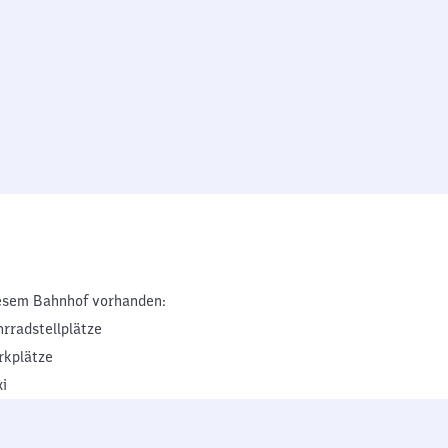
esem Bahnhof vorhanden:
hrradstellplätze
rkplätze
xi