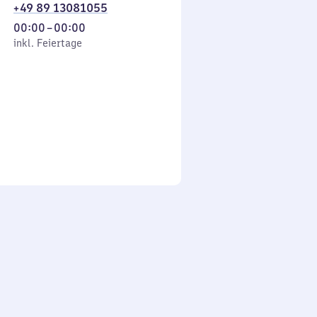
+49 89 13081055
Von
00:00
–
00:00
 Feiertage
0
inkl. Feiertage
Uhr
bis
0
Uhr