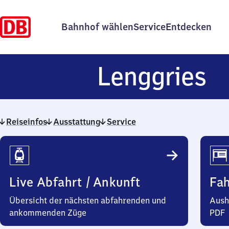
Bahnhof wählen
Service
Entdecken
L
Lenggries
Reiseinfos
Ausstattung
Service
Reiseinfos
Live Abfahrt / Ankunft
Fa
Übersicht der nächsten abfahrenden und
Aush
ankommenden Züge
PDF