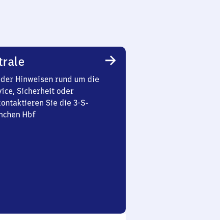
trale
oder Hinweisen rund um die
ice, Sicherheit oder
ontaktieren Sie die 3-S-
nchen Hbf