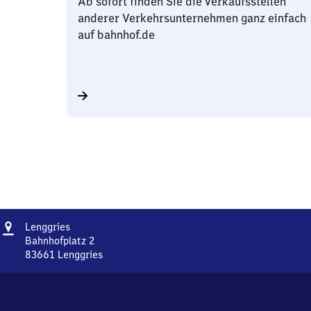
Ab sofort finden Sie die Verkaufsstellen
anderer Verkehrsunternehmen ganz einfach
auf bahnhof.de
Adresse
Lenggries
Lenggries
Bahnhofplatz 2
83661
Lenggries
Lenggries,
Bahnhofplatz
2,
8