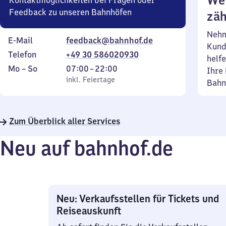
Wei
Kontaktmöglichkeiten bei Fragen oder
Feedback zu unseren Bahnhöfen
zäh
Nehm
E-Mail
feedback@bahnhof.de
Kund
Telefon
+49 30 586020930
helfe
Montag
,
Von
Mo
–
So
07:00
–
22:00
Ihre 
bis
inkl. Feiertage
7
inkl. Feiertage
Bahn
Sonntag
Uhr
bis
22
Zum Überblick aller Services
Uhr
Neu auf bahnhof.de
Neu: Verkaufsstellen für Tickets und
Reiseauskunft