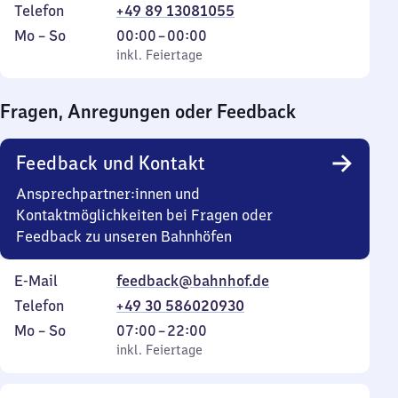
Telefon
+49 89 13081055
Montag
,
Von
Mo
–
So
00:00
–
00:00
bis
inkl. Feiertage
0
inkl. Feiertage
Sonntag
Uhr
bis
Fragen, Anregungen oder Feedback
0
Uhr
Feedback und Kontakt
Ansprechpartner:innen und
Kontaktmöglichkeiten bei Fragen oder
Feedback zu unseren Bahnhöfen
E-Mail
feedback@bahnhof.de
Telefon
+49 30 586020930
Montag
,
Von
Mo
–
So
07:00
–
22:00
bis
inkl. Feiertage
7
inkl. Feiertage
Sonntag
Uhr
bis