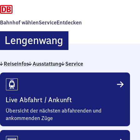
Bahnhof wählen
Service
Entdecken
Lengenwang
Lengenwang
Reiseinfos
Ausstattung
Service
Reiseinfos
Live Abfahrt / Ankunft
Übersicht der nächsten abfahrenden und
ankommenden Züge