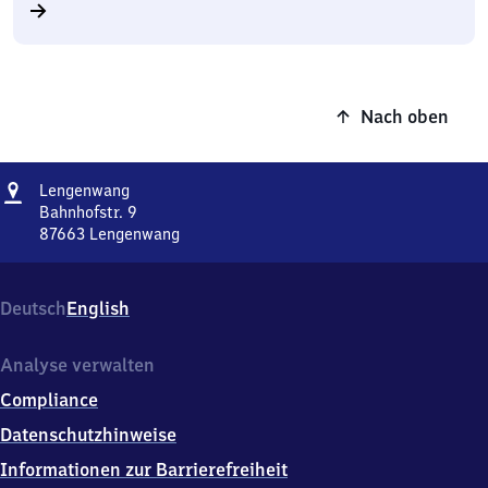
Nach oben
Adresse
Lengenwang
Lengenwang
Bahnhofstr. 9
87663
Lengenwang
Lengenwang,
Bahnhofstr.
9,
Deutsch
English
8
7
6
Analyse verwalten
6
Compliance
3
Lengenwang
Datenschutzhinweise
Informationen zur Barrierefreiheit