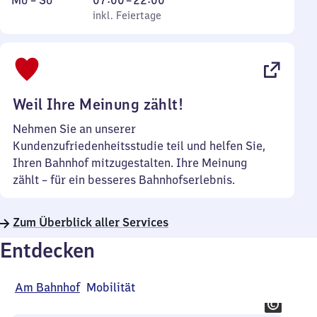
Mo
–
So
07:00
–
22:00
bis
inkl. Feiertage
7
inkl. Feiertage
Sonntag
Uhr
bis
22
Uhr
Weil Ihre Meinung zählt!
Nehmen Sie an unserer
Kundenzufriedenheitsstudie teil und helfen Sie,
Ihren Bahnhof mitzugestalten. Ihre Meinung
zählt – für ein besseres Bahnhofserlebnis.
Zum Überblick aller Services
Entdecken
Am Bahnhof
Mobilität