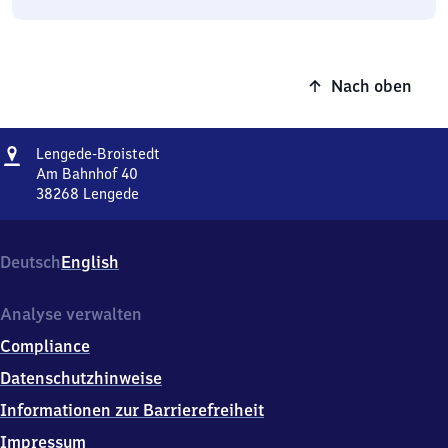
Nach oben
Adresse
Lengede-
Lengede-Broistedt
Broistedt
Am Bahnhof 40
38268
Lengede
Lengede-
Broistedt,
Am
Deutsch
English
Bahnhof
40,
3
Analyse verwalten
8
Compliance
2
6
Datenschutzhinweise
8
Informationen zur Barrierefreiheit
Lengede
Impressum