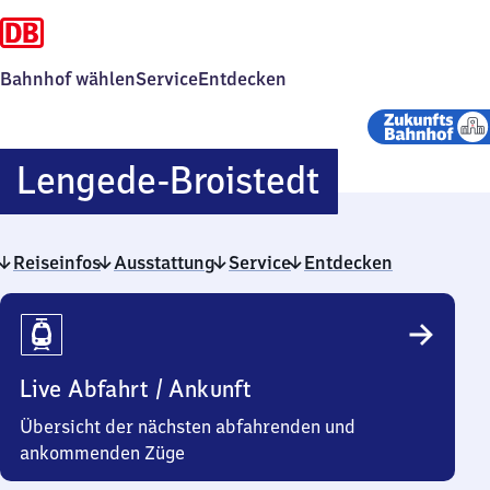
Bahnhof wählen
Service
Entdecken
Lengede-
Lengede-Broistedt
Broistedt
Reiseinfos
Ausstattung
Service
Entdecken
Reiseinfos
Live Abfahrt / Ankunft
Übersicht der nächsten abfahrenden und
ankommenden Züge