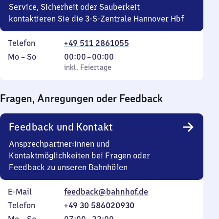
Service, Sicherheit oder Sauberkeit
kontaktieren Sie die 3-S-Zentrale Hannover Hbf
Telefon
+49 511 2861055
Montag
,
Von
Mo
–
So
00:00
–
00:00
bis
inkl. Feiertage
0
inkl. Feiertage
Sonntag
Uhr
bis
Fragen, Anregungen oder Feedback
0
Uhr
Feedback und Kontakt
Ansprechpartner:innen und
Kontaktmöglichkeiten bei Fragen oder
Feedback zu unseren Bahnhöfen
E-Mail
feedback@bahnhof.de
Telefon
+49 30 586020930
Montag
,
Von