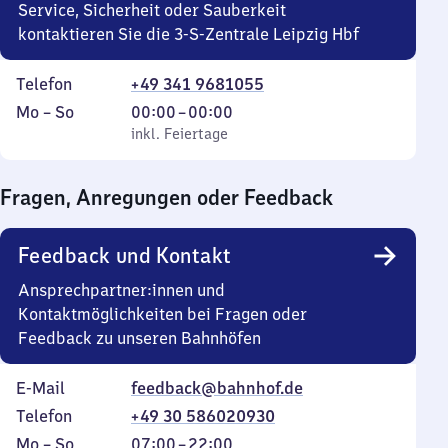
Service, Sicherheit oder Sauberkeit
kontaktieren Sie die 3-S-Zentrale Leipzig Hbf
Telefon
+49 341 9681055
Montag
,
Von
Mo
–
So
00:00
–
00:00
bis
inkl. Feiertage
0
inkl. Feiertage
Sonntag
Uhr
bis
Fragen, Anregungen oder Feedback
0
Uhr
Feedback und Kontakt
Ansprechpartner:innen und
Kontaktmöglichkeiten bei Fragen oder
Feedback zu unseren Bahnhöfen
E-Mail
feedback@bahnhof.de
Telefon
+49 30 586020930
Montag
,
Von
Mo
–
So
07:00
–
22:00