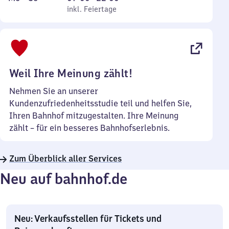
bis
inkl. Feiertage
7
inkl. Feiertage
Sonntag
Uhr
bis
22
Uhr
Weil Ihre Meinung zählt!
Nehmen Sie an unserer
Kundenzufriedenheitsstudie teil und helfen Sie,
Ihren Bahnhof mitzugestalten. Ihre Meinung
zählt – für ein besseres Bahnhofserlebnis.
Zum Überblick aller Services
Neu auf bahnhof.de
Neu: Verkaufsstellen für Tickets und