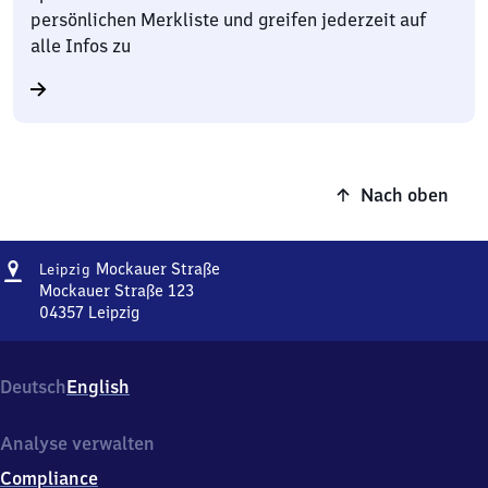
persönlichen Merkliste und greifen jederzeit auf
alle Infos zu
Nach oben
Adresse
Leipzig
Mockauer Straße
Leipzig
Mockauer
Mockauer Straße 123
Straße
04357
Leipzig
Leipzig
Mockauer
Straße,
Deutsch
English
Mockauer
Straße
123,
Analyse verwalten
0
Compliance
4