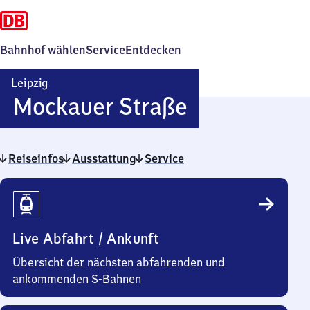
Bahnhof wählen
Service
Entdecken
Leipzig
Leipzig
Mockauer Straße
Mockauer
Reiseinfos
Ausstattung
Service
Straße
Reiseinfos
Live Abfahrt / Ankunft
Übersicht der nächsten abfahrenden und
ankommenden S-Bahnen