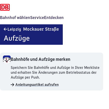
Bahnhof wählen
Service
Entdecken
Leipzig
Mockauer Straße
Leipzig
Mockauer
Aufzüge
Straße
Bahnhöfe und Aufzüge merken
Bahnhöfe
Speichern Sie Bahnhöfe und Aufzüge in Ihrer Merkliste
und
und erhalten Sie Änderungen zum Betriebsstatus der
Aufzüge
Aufzüge per Push.
merken.
Anleitungsartikel aufrufen