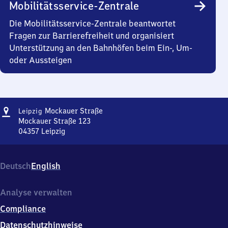
Mobilitätsservice-Zentrale
Die Mobilitätsservice-Zentrale beantwortet
Fragen zur Barrierefreiheit und organisiert
Unterstützung an den Bahnhöfen beim Ein-, Um-
oder Aussteigen
Adresse
Leipzig
Mockauer Straße
Leipzig
Mockauer
Mockauer Straße 123
Straße
04357
Leipzig
Leipzig
Mockauer
Straße,
Deutsch
English
Mockauer
Straße
123,
Analyse verwalten
0
Compliance
4
3
Datenschutzhinweise