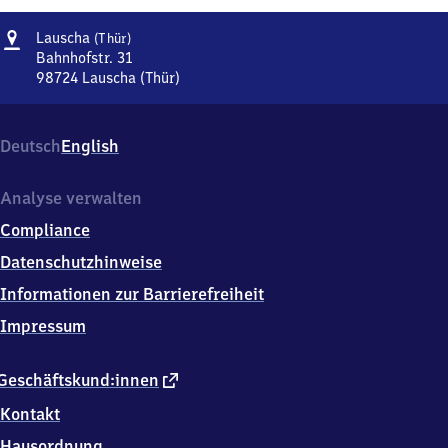
Adresse
Lauscha
Lauscha
(Thür)
(Thüringen)
Bahnhofstr. 31
98724
Lauscha (Thür)
Lauscha
(Thüringen),
Bahnhofstr.
Deutsch
English
31,
9
8
Analyse verwalten
7
Compliance
2
4
Datenschutzhinweise
Lauscha
Informationen zur Barrierefreiheit
(Thür)
Impressum
externer
Geschäftskund:innen
Link
Kontakt
Hausordnung