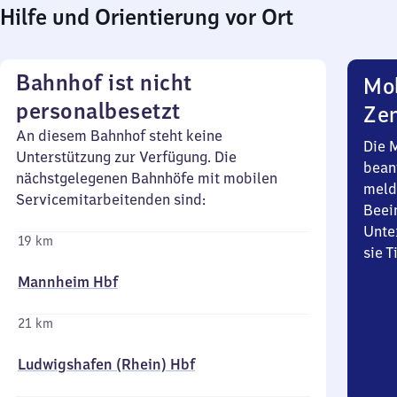
Hilfe und Orientierung vor Ort
Bahnhof ist nicht
Mob
personalbesetzt
Zen
An diesem Bahnhof steht keine
Die 
Unterstützung zur Verfügung. Die
bean
nächstgelegenen Bahnhöfe mit mobilen
meld
Servicemitarbeitenden sind:
Beei
Unte
19 km
sie 
Mannheim Hbf
21 km
Ludwigshafen (Rhein) Hbf