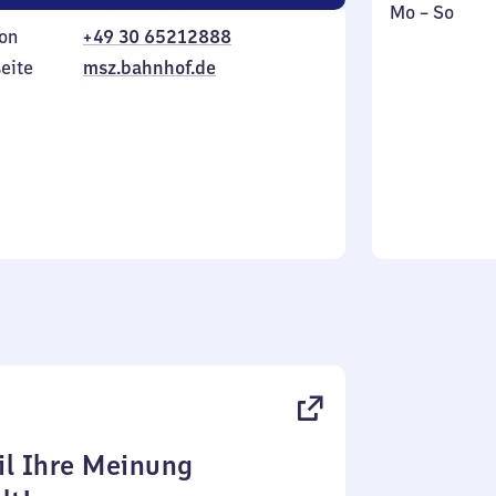
Montag
,
Mo
–
So
on
+49 30 65212888
bis
inkl.
Sonntag
eite
msz.bahnhof.de
l Ihre Meinung