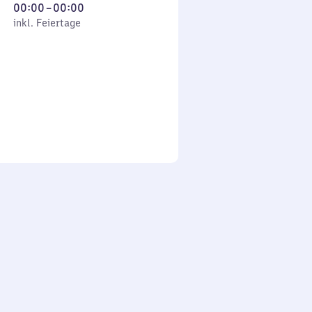
Von
00:00
–
00:00
 Feiertage
0
inkl. Feiertage
Uhr
bis
0
Uhr