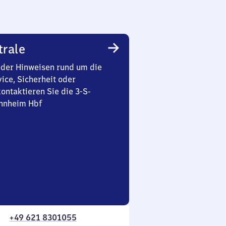
trale
oder Hinweisen rund um die
ice, Sicherheit oder
ontaktieren Sie die 3-S-
nnheim Hbf
+49 621 8301055