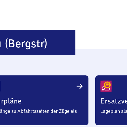
Laudenbach
h
(Bergstr)
(Bergstraße)
hrpläne
Ersatzv
änge zu Abfahrtszeiten der Züge als
Lageplan al