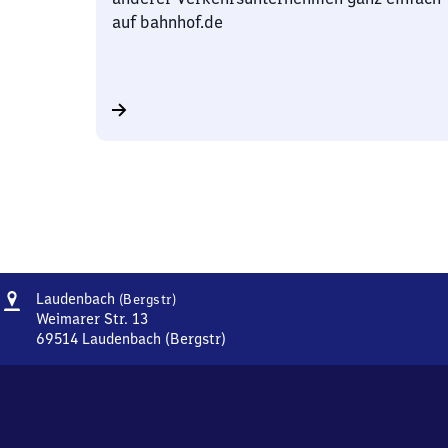
auf bahnhof.de
Adresse
Laudenbach
Laudenbach
(Bergstr)
(Bergstraße)
Weimarer Str. 13
69514
Laudenbach (Bergstr)
Laudenbach
(Bergstraße),
Weimarer
Str.
13,