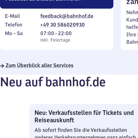
zäh
Nehm
E-Mail
feedback@bahnhof.de
Kund
Telefon
+49 30 586020930
helfe
Montag
,
Von
Mo
–
So
07:00
–
22:00
Ihre 
bis
inkl. Feiertage
7
inkl. Feiertage
Bahn
Sonntag
Uhr
bis
22
Zum Überblick aller Services
Uhr
Neu auf bahnhof.de
Neu: Verkaufsstellen für Tickets und
Reiseauskunft
Ab sofort finden Sie die Verkaufsstellen
anderer Verkehrsunternehmen ganz einfach