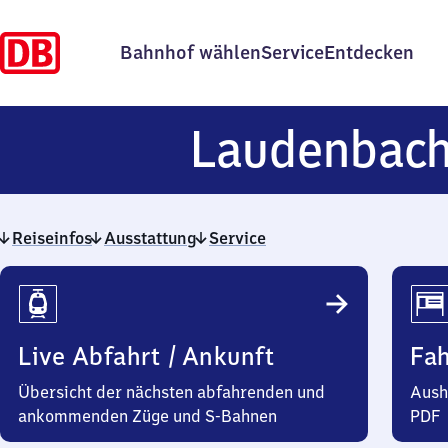
Bahnhof wählen
Service
Entdecken
Laudenbac
Reiseinfos
Ausstattung
Service
Reiseinfos
Live Abfahrt / Ankunft
Fa
Übersicht der nächsten abfahrenden und
Aush
ankommenden Züge und S-Bahnen
PDF