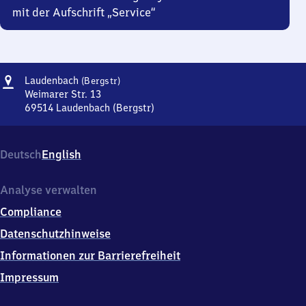
mit der Aufschrift „Service“
Adresse
Laudenbach
Laudenbach
(Bergstr)
(Bergstraße)
Weimarer Str. 13
69514
Laudenbach (Bergstr)
Laudenbach
(Bergstraße),
Weimarer
Deutsch
English
Str.
13,
6
Analyse verwalten
9
Compliance
5
1
Datenschutzhinweise
4
Informationen zur Barrierefreiheit
Laudenbach
(Bergstr)
Impressum