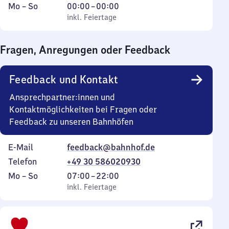
Montag
,
Von
Mo
–
So
00:00
–
00:00
bis
inkl. Feiertage
0
inkl. Feiertage
Sonntag
Uhr
bis
Fragen, Anregungen oder Feedback
0
Uhr
Feedback und Kontakt
Ansprechpartner:innen und
Kontaktmöglichkeiten bei Fragen oder
Feedback zu unseren Bahnhöfen
E-Mail
feedback@bahnhof.de
Telefon
+49 30 586020930
Montag
,
Von
Mo
–
So
07:00
–
22:00
bis
inkl. Feiertage
7
inkl. Feiertage
Sonntag
Uhr
bis
22