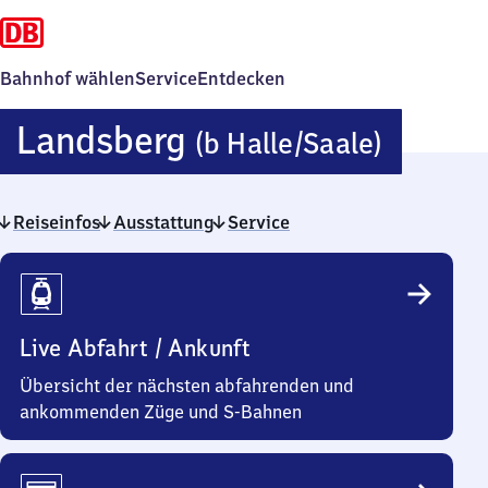
Bahnhof wählen
Service
Entdecken
Lands
Landsberg
(b Halle/​Saale)
(bei
Reiseinfos
Ausstattung
Service
Halle/
Reiseinfos
Live Abfahrt / Ankunft
Übersicht der nächsten abfahrenden und
ankommenden Züge und S-Bahnen