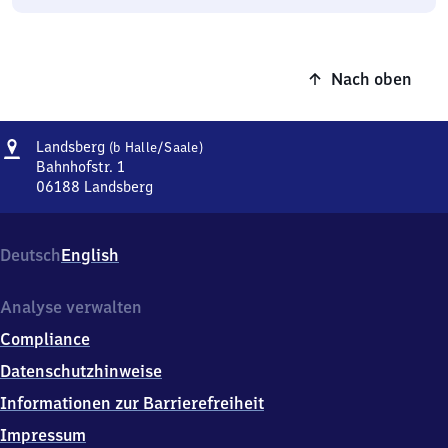
Nach oben
Adresse
Landsberg
Landsberg
(b Halle/​Saale)
(bei
Bahnhofstr. 1
Halle/Saale)
06188
Landsberg
Landsberg
(bei
Halle/Saale),
Deutsch
English
Bahnhofstr.
1,
0
Analyse verwalten
6
Compliance
1
8
Datenschutzhinweise
8
Informationen zur Barrierefreiheit
Landsberg
Impressum