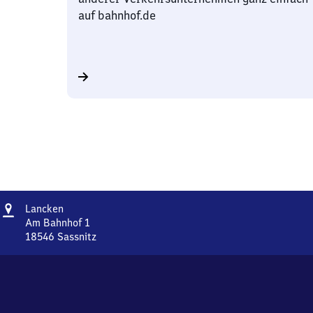
auf bahnhof.de
Adresse
Lancken
Lancken
Am Bahnhof 1
18546
Sassnitz
Lancken,
Am
Bahnhof
1,
1