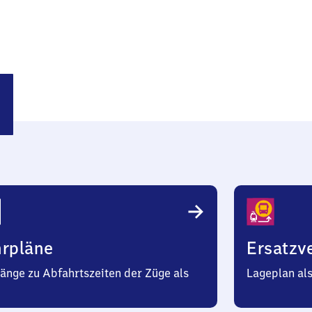
cken
hrpläne
Ersatzv
änge zu Abfahrtszeiten der Züge als
Lageplan al