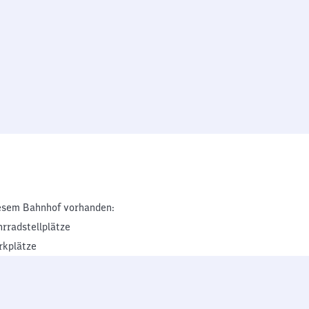
esem Bahnhof vorhanden:
hrradstellplätze
rkplätze