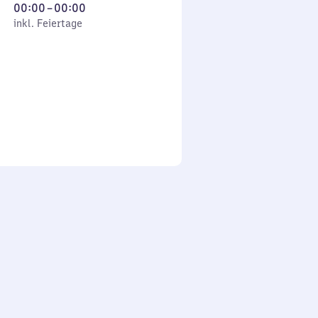
Von
00:00
–
00:00
 Feiertage
0
inkl. Feiertage
Uhr
bis
0
Uhr