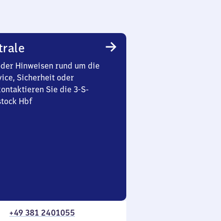
trale
oder Hinweisen rund um die
ice, Sicherheit oder
ontaktieren Sie die 3-S-
stock Hbf
+49 381 2401055