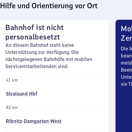
Hilfe und Orientierung vor Ort
Bahnhof ist nicht
Mob
personalbesetzt
Zen
An diesem Bahnhof steht keine
Die 
Unterstützung zur Verfügung. Die
bean
nächstgelegenen Bahnhöfe mit mobilen
meld
Servicemitarbeitenden sind:
Beei
Unte
41 km
sie 
Stralsund Hbf
82 km
Ribnitz-Damgarten West