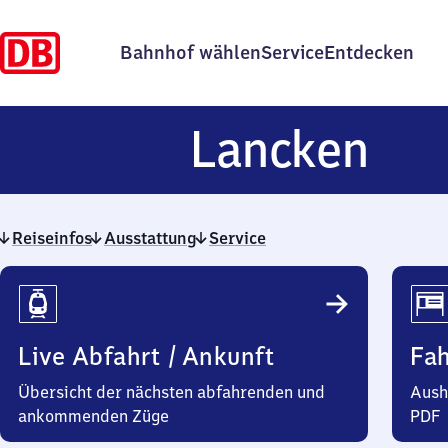
Bahnhof wählen
Service
Entdecken
Lan
Lancken
Reiseinfos
Ausstattung
Service
Reiseinfos
Live Abfahrt / Ankunft
Fa
Übersicht der nächsten abfahrenden und
Aush
ankommenden Züge
PDF