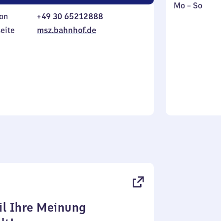
Montag
,
Mo
–
So
on
+49 30 65212888
bis
inkl.
Sonntag
eite
msz.bahnhof.de
l Ihre Meinung