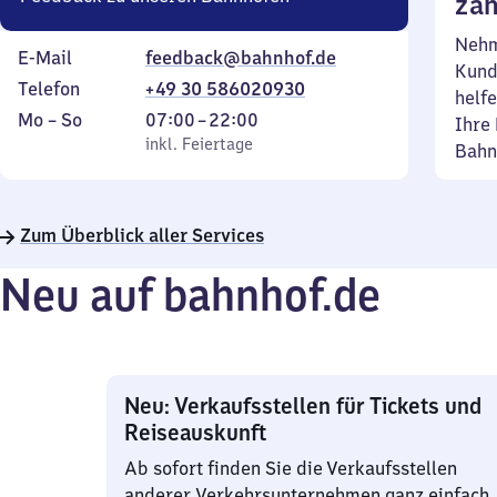
zäh
Nehm
E-Mail
feedback@bahnhof.de
Kund
Telefon
+49 30 586020930
helfe
Montag
,
Von
Mo
–
So
07:00
–
22:00
Ihre 
bis
inkl. Feiertage
7
inkl. Feiertage
Bahn
Sonntag
Uhr
bis
22
Zum Überblick aller Services
Uhr
Neu auf bahnhof.de
Neu: Verkaufsstellen für Tickets und
Reiseauskunft
Ab sofort finden Sie die Verkaufsstellen
anderer Verkehrsunternehmen ganz einfach