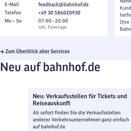
Nehm
E-Mail
feedback@bahnhof.de
Kund
Telefon
+49 30 586020930
helfe
Montag
,
Von
Mo
–
So
07:00
–
22:00
Ihre 
bis
inkl. Feiertage
7
inkl. Feiertage
Bahn
Sonntag
Uhr
bis
22
Zum Überblick aller Services
Uhr
Neu auf bahnhof.de
Neu: Verkaufsstellen für Tickets und
Reiseauskunft
Ab sofort finden Sie die Verkaufsstellen
anderer Verkehrsunternehmen ganz einfach
auf bahnhof.de