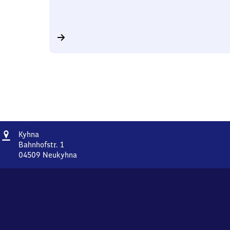
Adresse
Kyhna
Kyhna
Bahnhofstr. 1
04509
Neukyhna
Kyhna,
Bahnhofstr.
1,
0
4
5
0