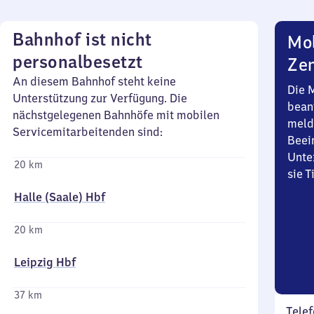
Bahnhof ist nicht
Mob
personalbesetzt
Zen
An diesem Bahnhof steht keine
Die 
Unterstützung zur Verfügung. Die
bean
nächstgelegenen Bahnhöfe mit mobilen
meld
Servicemitarbeitenden sind:
Beei
Unte
20 km
sie 
Halle (Saale) Hbf
20 km
Leipzig Hbf
37 km
Telef