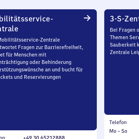
ilitätsservice-
3-S-Zen
trale
Bei Fragen 
Themen Serv
Mobilitätsservice-Zentrale
Sauberkeit k
twortet Fragen zur Barrierefreiheit,
Zentrale Lei
et für Menschen mit
nträchtigung oder Behinderung
rstützungswünsche an und bucht für
Tickets und Reservierungen
Telefon
Montag
,
Mo
–
So
on
+49 30 65212888
bis
inkl.