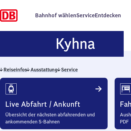
Bahnhof wählen
Service
Entdecken
Kyhn
Kyhna
Reiseinfos
Ausstattung
Service
Reiseinfos
Live Abfahrt / Ankunft
Fa
Übersicht der nächsten abfahrenden und
Aush
ankommenden S-Bahnen
PDF