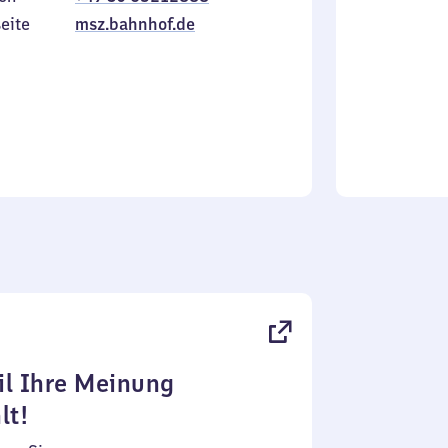
Sonntag
eite
msz.bahnhof.de
l Ihre Meinung
lt!