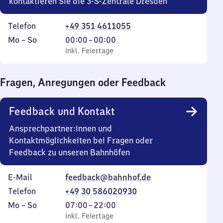
kontaktieren Sie die 3-S-Zentrale Dresden
Telefon
+49 351 4611055
Montag
,
Von
Mo
–
So
00:00
–
00:00
bis
inkl. Feiertage
0
inkl. Feiertage
Sonntag
Uhr
bis
Fragen, Anregungen oder Feedback
0
Uhr
Feedback und Kontakt
Ansprechpartner:innen und
Kontaktmöglichkeiten bei Fragen oder
Feedback zu unseren Bahnhöfen
E-Mail
feedback@bahnhof.de
Telefon
+49 30 586020930
Montag
,
Von
Mo
–
So
07:00
–
22:00
bis
inkl. Feiertage
7
inkl. Feiertage