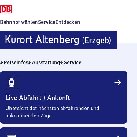
Bahnhof wählen
Service
Entdecken
Kuror
Kurort Altenberg
(Erzgeb)
Alten
Reiseinfos
Ausstattung
Service
(Erzg
Reiseinfos
Live Abfahrt / Ankunft
Übersicht der nächsten abfahrenden und
ankommenden Züge