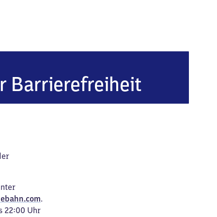
rort Altenberg (Erzgebirge)
r Barrierefreiheit
der
unter
ebahn.com
.
s 22:00 Uhr