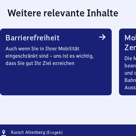
Weitere relevante Inhalte
Barrierefreiheit
Mob
Zen
Auch wenn Sie in Ihrer Mobilität
eingeschränkt sind – uns ist es wichtig,
Die 
dass Sie gut Ihr Ziel erreichen
bean
und 
Bahn
Auss
Adresse
Kurort
Kurort Altenberg
(Erzgeb)