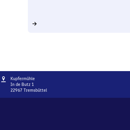
Adresse
Kupfermühle
Kupfermühle
In de Butz 1
22967
Tremsbüttel
Kupfermühle,
In
de
Butz
1,
2