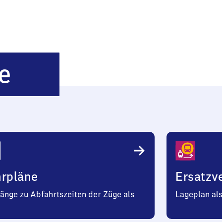
Kupfermühle
e
hrpläne
Ersatzv
änge zu Abfahrtszeiten der Züge als
Lageplan al