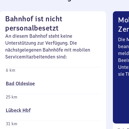
Bahnhof ist nicht
Mob
personalbesetzt
Zen
An diesem Bahnhof steht keine
Die 
Unterstützung zur Verfügung. Die
bean
nächstgelegenen Bahnhöfe mit mobilen
meld
Servicemitarbeitenden sind:
Beei
Unte
6 km
sie 
Bad Oldesloe
25 km
Lübeck Hbf
31 km