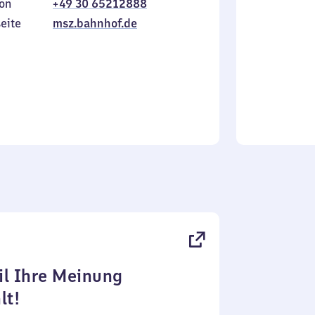
on
+49 30 65212888
bis
inkl.
Sonntag
eite
msz.bahnhof.de
l Ihre Meinung
lt!