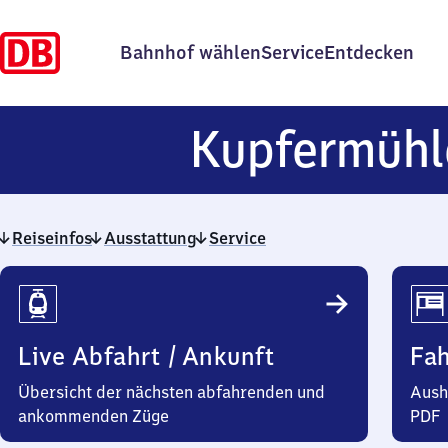
Bahnhof wählen
Service
Entdecken
Kupfermühl
Reiseinfos
Ausstattung
Service
Reiseinfos
Live Abfahrt / Ankunft
Fa
Übersicht der nächsten abfahrenden und
Aush
ankommenden Züge
PDF