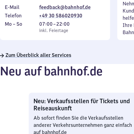
Nehm
E-Mail
feedback@bahnhof.de
Kund
Telefon
+49 30 586020930
helfe
Montag
,
Von
Mo
–
So
07:00
–
22:00
Ihre 
bis
inkl. Feiertage
7
inkl. Feiertage
Bahn
Sonntag
Uhr
bis
22
Zum Überblick aller Services
Uhr
Neu auf bahnhof.de
Neu: Verkaufsstellen für Tickets und
Reiseauskunft
Ab sofort finden Sie die Verkaufsstellen
anderer Verkehrsunternehmen ganz einfach
auf bahnhof.de