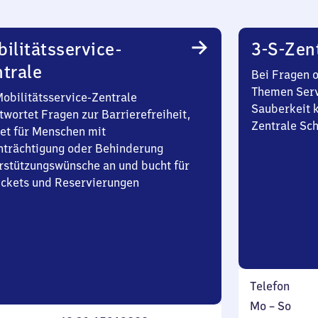
ilitätsservice-
3-S-Zen
trale
Bei Fragen 
Themen Serv
Mobilitätsservice-Zentrale
Sauberkeit k
twortet Fragen zur Barrierefreiheit,
Zentrale Sch
et für Menschen mit
nträchtigung oder Behinderung
rstützungswünsche an und bucht für
Tickets und Reservierungen
Telefon
Montag
,
Mo
–
So