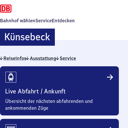
Bahnhof wählen
Service
Entdecken
Künsebeck
Künsebeck
Reiseinfos
Ausstattung
Service
Reiseinfos
Live Abfahrt / Ankunft
Übersicht der nächsten abfahrenden und
ankommenden Züge