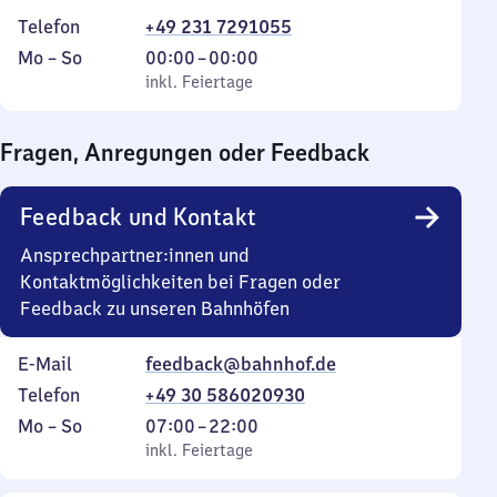
Telefon
+49 231 7291055
Montag
,
Von
Mo
–
So
00:00
–
00:00
bis
inkl. Feiertage
0
inkl. Feiertage
Sonntag
Uhr
bis
Fragen, Anregungen oder Feedback
0
Uhr
Feedback und Kontakt
Ansprechpartner:innen und
Kontaktmöglichkeiten bei Fragen oder
Feedback zu unseren Bahnhöfen
E-Mail
feedback@bahnhof.de
Telefon
+49 30 586020930
Montag
,
Von
Mo
–
So
07:00
–
22:00
bis
inkl. Feiertage
7
inkl. Feiertage
Sonntag
Uhr