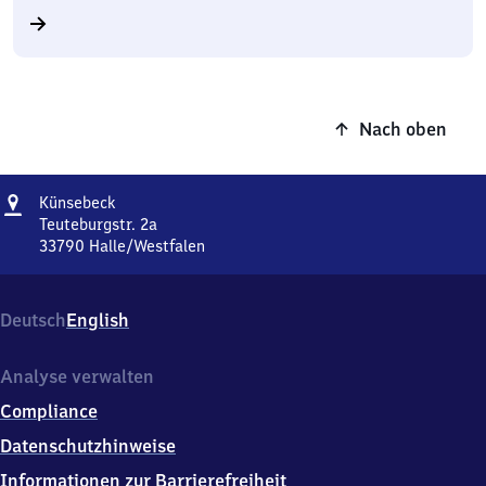
Nach oben
Adresse
Künsebeck
Künsebeck
Teuteburgstr. 2a
33790
Halle/Westfalen
Künsebeck,
Teuteburgstr.
2a,
Deutsch
English
3
3
7
Analyse verwalten
9
Compliance
0
Halle/Westfalen
Datenschutzhinweise
Informationen zur Barrierefreiheit