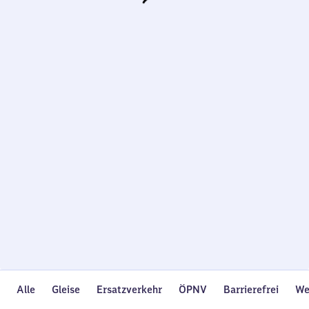
Wird
geladen…
Alle
Gleise
Ersatzverkehr
ÖPNV
Barrierefrei
We