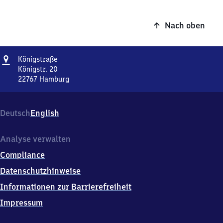
Nach oben
Adresse
Königstraße
Königstraße
Königstr. 20
22767
Hamburg
Königstraße,
Königstr.
20,
Deutsch
English
2
2
7
Analyse verwalten
6
Compliance
7
Hamburg
Datenschutzhinweise
Informationen zur Barrierefreiheit
Impressum