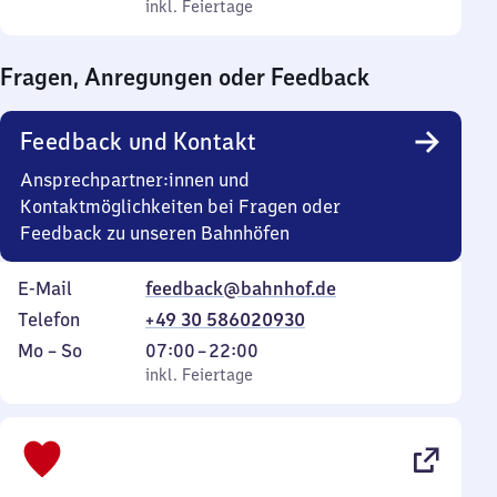
bis
inkl. Feiertage
0
inkl. Feiertage
Sonntag
Uhr
bis
Fragen, Anregungen oder Feedback
0
Uhr
Feedback und Kontakt
Ansprechpartner:innen und
Kontaktmöglichkeiten bei Fragen oder
Feedback zu unseren Bahnhöfen
E-Mail
feedback@bahnhof.de
Telefon
+49 30 586020930
Montag
,
Von
Mo
–
So
07:00
–
22:00
bis
inkl. Feiertage
7
inkl. Feiertage
Sonntag
Uhr
bis
22
Uhr