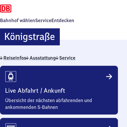
Bahnhof wählen
Service
Entdecken
Königstraße
Königstraße
Reiseinfos
Ausstattung
Service
Reiseinfos
Live Abfahrt / Ankunft
Übersicht der nächsten abfahrenden und
ankommenden S-Bahnen