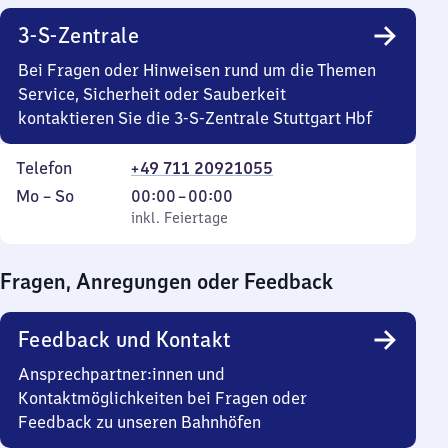
3-S-Zentrale
Bei Fragen oder Hinweisen rund um die Themen
Service, Sicherheit oder Sauberkeit
kontaktieren Sie die 3-S-Zentrale Stuttgart Hbf
Telefon
+49 711 20921055
Montag
,
Von
Mo
–
So
00:00
–
00:00
bis
inkl. Feiertage
0
inkl. Feiertage
Sonntag
Uhr
bis
Fragen, Anregungen oder Feedback
0
Uhr
Feedback und Kontakt
Ansprechpartner:innen und
Kontaktmöglichkeiten bei Fragen oder
Feedback zu unseren Bahnhöfen