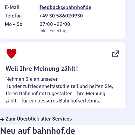
E-Mail
feedback@bahnhof.de
Telefon
+49 30 586020930
Montag
,
Von
Mo
–
So
07:00
–
22:00
bis
inkl. Feiertage
7
inkl. Feiertage
Sonntag
Uhr
bis
22
Uhr
Weil Ihre Meinung zählt!
Nehmen Sie an unserer
Kundenzufriedenheitsstudie teil und helfen Sie,
Ihren Bahnhof mitzugestalten. Ihre Meinung
zählt – für ein besseres Bahnhofserlebnis.
Zum Überblick aller Services
Neu auf bahnhof.de