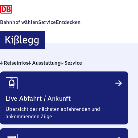
Bahnhof wählen
Service
Entdecken
Kißlegg
Kißlegg
Reiseinfos
Ausstattung
Service
Reiseinfos
Live Abfahrt / Ankunft
Übersicht der nächsten abfahrenden und
ankommenden Züge