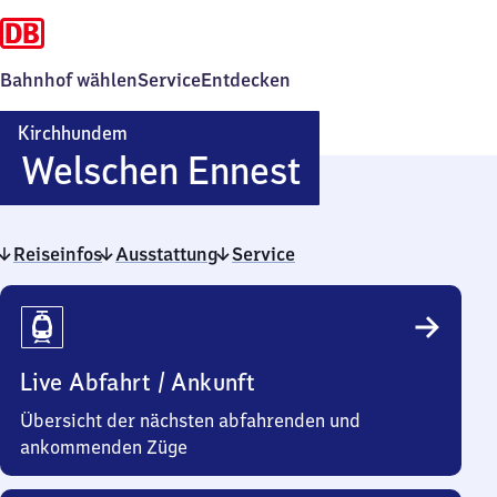
Bahnhof wählen
Service
Entdecken
Kirchhundem
Kirchhunde
Welschen Ennest
Welschen
Reiseinfos
Ausstattung
Service
Ennest
Reiseinfos
Live Abfahrt / Ankunft
Übersicht der nächsten abfahrenden und
ankommenden Züge