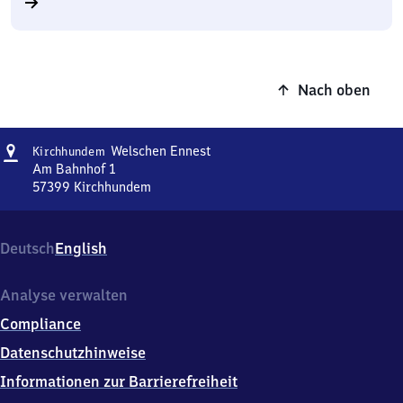
Nach oben
Adresse
Kirchhundem-
Welschen Ennest
Kirchhundem
Welschen
Am Bahnhof 1
Ennest
57399
Kirchhundem
Kirchhundem-
Welschen
Ennest,
Deutsch
English
Am
Bahnhof
1,
Analyse verwalten
5
Compliance
7
3
Datenschutzhinweise
9
Informationen zur Barrierefreiheit
9
Kirchhundem