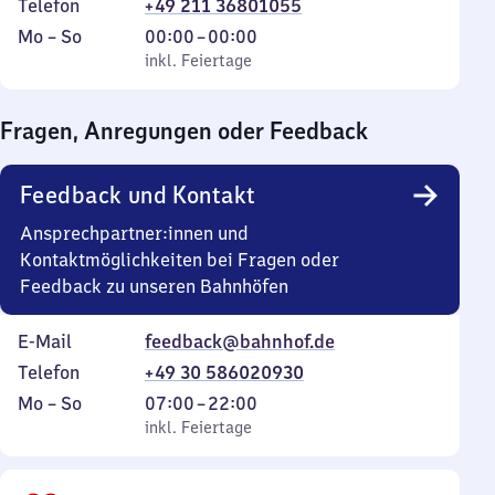
Telefon
+49 211 36801055
Montag
,
Von
Mo
–
So
00:00
–
00:00
bis
inkl. Feiertage
0
inkl. Feiertage
Sonntag
Uhr
bis
Fragen, Anregungen oder Feedback
0
Uhr
Feedback und Kontakt
Ansprechpartner:innen und
Kontaktmöglichkeiten bei Fragen oder
Feedback zu unseren Bahnhöfen
E-Mail
feedback@bahnhof.de
Telefon
+49 30 586020930
Montag
,
Von
Mo
–
So
07:00
–
22:00
bis
inkl. Feiertage
7
inkl. Feiertage
Sonntag
Uhr
bis